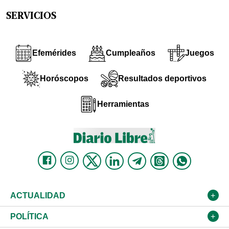
SERVICIOS
Efemérides
Cumpleaños
Juegos
Horóscopos
Resultados deportivos
Herramientas
ACTUALIDAD
Nacional
POLÍTICA