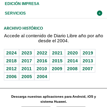
Caribe
Global y variable
Novedades
Olimpismo
Frente al Statu Quo
Despertando al gigante
Deportes
EDICIÓN IMPRESA
Resto del mundo
Economía personal
Podcast Arte Libre
Más deportes
El Espía
Cambio climático
Opinión
SERVICIOS
Macroeconomía
Mi mascota
Resultados deportivos
Noticiero Poteleche
Planeta
Efemérides
ARCHIVO HISTÓRICO
Hablando con el pediatra
Línea de hit
Columnistas
Hecho en casa
Cumpleaños
Accede al contenido de Diario Libre año por año
desde el 2004.
Diario de nutrición
Libreta deportiva
Lecturas
Mundo gamer
RSS
Vida y familia
BRV
Más firmas
Guía del dinero
Horóscopos
2024
2023
2022
2021
2020
2019
Eñe
TBT Deportivo
2018
2017
2016
2015
2014
2013
Juegos
2012
2011
2010
2009
2008
2007
Celebrando la vida
2006
2005
2004
Sin complejos
En pocas palabras
Descarga nuestras aplicaciones para Android, iOS y
Escuchando al corazón
sistema Huawei.