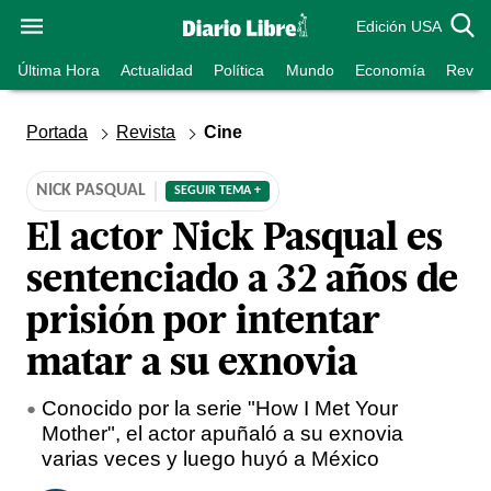
Edición USA
Última Hora
Actualidad
Política
Mundo
Economía
Revist
Portada
Revista
Cine
NICK PASQUAL
SEGUIR TEMA +
El actor Nick Pasqual es
sentenciado a 32 años de
prisión por intentar
matar a su exnovia
Conocido por la serie "How I Met Your
Mother", el actor apuñaló a su exnovia
varias veces y luego huyó a México