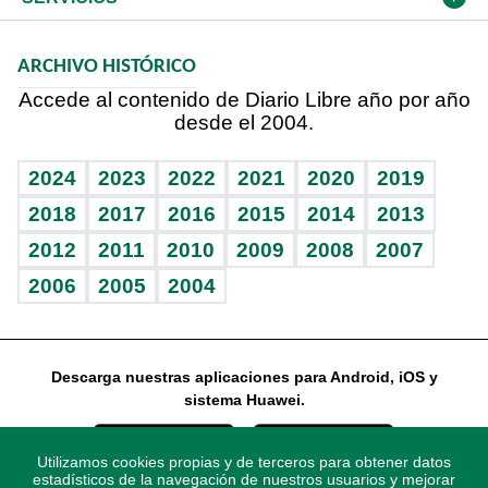
Macroeconomía
Mi mascota
Resultados deportivos
Noticiero Poteleche
Planeta
Efemérides
ARCHIVO HISTÓRICO
Hablando con el pediatra
Línea de hit
Columnistas
Hecho en casa
Cumpleaños
Accede al contenido de Diario Libre año por año
desde el 2004.
Diario de nutrición
Libreta deportiva
Lecturas
Mundo gamer
RSS
Vida y familia
BRV
Más firmas
Guía del dinero
Horóscopos
2024
2023
2022
2021
2020
2019
Eñe
TBT Deportivo
2018
2017
2016
2015
2014
2013
2012
2011
2010
2009
2008
2007
Celebrando la vida
2006
2005
2004
Sin complejos
En pocas palabras
Descarga nuestras aplicaciones para Android, iOS y
Escuchando al corazón
sistema Huawei.
Economía Personal
Utilizamos cookies propias y de terceros para obtener datos
Consulta Libre
estadísticos de la navegación de nuestros usuarios y mejorar