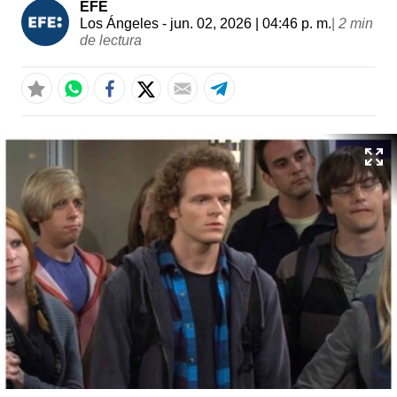
EFE
Los Ángeles
- jun. 02, 2026 | 04:46 p. m.
|
2 min
de lectura