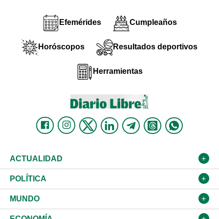
Efemérides
Cumpleaños
Horóscopos
Resultados deportivos
Herramientas
ACTUALIDAD
Nacional
POLÍTICA
Ciudad
Partidos
MUNDO
Educación
JCE
Estados Unidos
ECONOMÍA