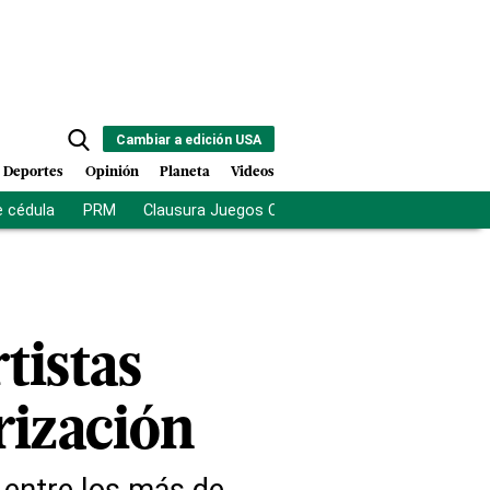
Cambiar a edición USA
Deportes
Opinión
Planeta
Videos
e cédula
PRM
Clausura Juegos Centroamericanos
De la Es
tistas
orización