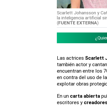
Scarlett Johansson y Cat
la inteligencia artificial 
(
FUENTE EXTERNA
)
¿Quie
Las actrices
Scarlett
también actor y canta
encuentran entre los 7
en contra del uso de l
explotar obras protegi
En un
carta abierta
pub
escritores y
creadore