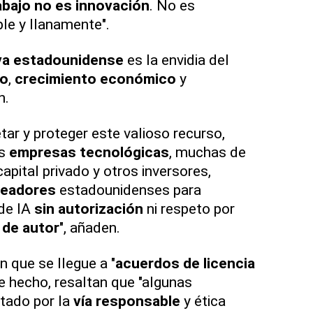
abajo
no es innovación
. No es
ple y llanamente".
va estadounidense
es la envidia del
o
,
crecimiento económico
y
n.
tar y proteger este valioso recurso,
es
empresas tecnológicas
, muchas de
apital privado y otros inversores,
readores
estadounidenses para
 de IA
sin autorización
ni respeto por
de autor
", añaden.
 que se llegue a "
acuerdos de licencia
de hecho, resaltan que "algunas
tado por la
vía responsable
y ética