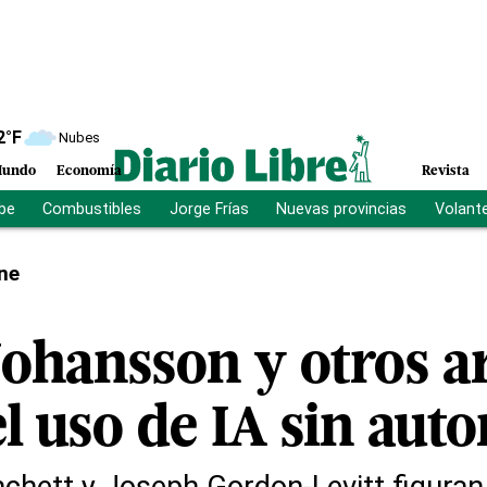
2
°F
Nubes
undo
Economía
Revista
ibe
Combustibles
Jorge Frías
Nuevas provincias
Volant
ne
Johansson y otros ar
el uso de IA sin aut