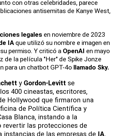
unto con otras celebridades, parece
ublicaciones antisemitas de Kanye West,
ciones legales
en noviembre de 2023
de IA
que utilizó su nombre e imagen en
 su permiso. Y criticó a
OpenAI
en mayo
z de la película "Her" de Spike Jonze
ón para un chatbot GPT-4o
llamado Sky.
nchett
y
Gordon-Levitt
se
os 400 cineastas, escritores,
de Hollywood que firmaron una
ficina de Política Científica y
asa Blanca, instando a la
 revertir las protecciones de
 instancias de las empresas de
IA
.