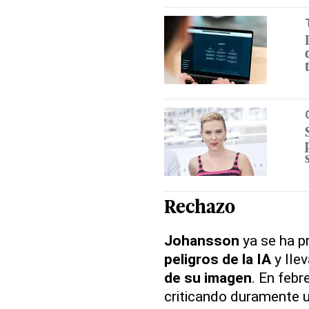
Rechazo
Johansson
ya se ha p
peligros de la IA
y lle
de su imagen
. En feb
criticando duramente un