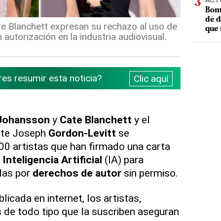
ACT
Bomb
de d
e Blanchett expresan su rechazo al uso de
que 
sin autorización en la industria audiovisual.
res resumir esta noticia?
Clic aquí
 Johansson
y
Cate Blanchett
y el
nte Joseph
Gordon-Levitt
se
00 artistas que han firmado una carta
a
Inteligencia Artificial
(IA) para
das por
derechos de autor
sin permiso.
licada en internet, los artistas,
s
de todo tipo que la suscriben aseguran