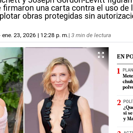
chett y Joseph Gordon-Levitt figuran
 firmaron una carta contra el uso de l
explotar obras protegidas sin autorizac
-
ene. 23, 2026 | 12:28 p. m.
|
3 min de lectura
EN P
PLA
Mete
chub
polv
POLÍ
¿Qué
si s
y Ma