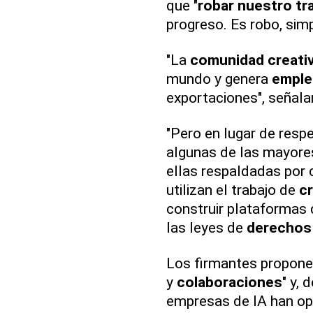
que "
robar nuestro tr
progreso. Es robo, sim
"La
comunidad creati
mundo y genera
emple
exportaciones", señala
"Pero en lugar de respe
algunas de las mayor
ellas respaldadas por c
utilizan el trabajo de
c
construir plataformas
las leyes de
derechos 
Los firmantes proponen
y
colaboraciones
" y, 
empresas de IA han op