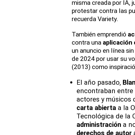
misma creada por IA, j
protestar contra las p
recuerda Variety.
También emprendió
ac
contra una
aplicación 
un anuncio en línea sin
de 2024 por usar su vo
(2013) como inspiraci
El año pasado,
Bla
encontraban entre l
actores y músicos 
carta abierta
a la O
Tecnológica de la C
administración
a no
derechos de autor
a