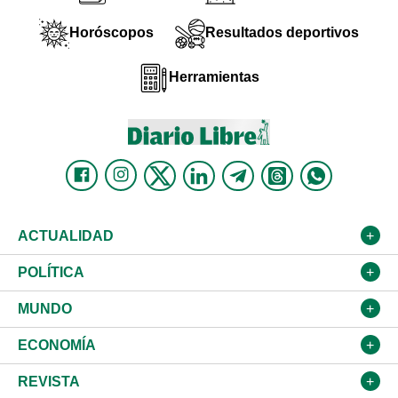
Horóscopos
Resultados deportivos
Herramientas
ACTUALIDAD
Nacional
POLÍTICA
Ciudad
Partidos
MUNDO
Educación
JCE
Estados Unidos
ECONOMÍA
Salud
TSE
América Latina
Finanzas
REVISTA