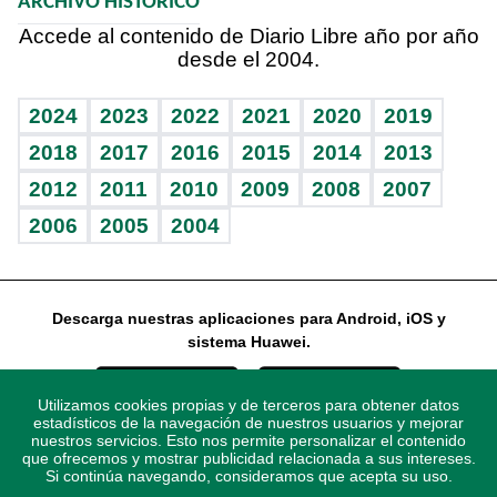
ARCHIVO HISTÓRICO
Hablando con el pediatra
Línea de hit
Columnistas
Hecho en casa
Cumpleaños
Accede al contenido de Diario Libre año por año
desde el 2004.
Diario de nutrición
Libreta deportiva
Lecturas
Mundo gamer
RSS
Vida y familia
BRV
Más firmas
Guía del dinero
Horóscopos
2024
2023
2022
2021
2020
2019
Eñe
TBT Deportivo
2018
2017
2016
2015
2014
2013
2012
2011
2010
2009
2008
2007
Celebrando la vida
2006
2005
2004
Sin complejos
En pocas palabras
Descarga nuestras aplicaciones para Android, iOS y
Escuchando al corazón
sistema Huawei.
Economía Personal
Utilizamos cookies propias y de terceros para obtener datos
Consulta Libre
estadísticos de la navegación de nuestros usuarios y mejorar
nuestros servicios. Esto nos permite personalizar el contenido
que ofrecemos y mostrar publicidad relacionada a sus intereses.
Si continúa navegando, consideramos que acepta su uso.