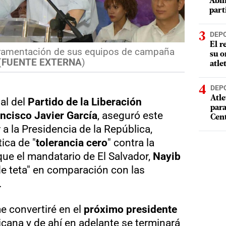
Abin
part
DEP
El r
juramentación de sus equipos de campaña
su o
(
FUENTE EXTERNA
)
atle
DEP
Atle
al del
Partido de la Liberación
par
ncisco Javier García
, aseguró este
Cen
a la Presidencia de la República,
ica de "
tolerancia cero
" contra la
que el mandatario de El Salvador,
Nayib
 de teta" en comparación con las
.
 convertiré en el
próximo presidente
cana y de ahí en adelante se terminará