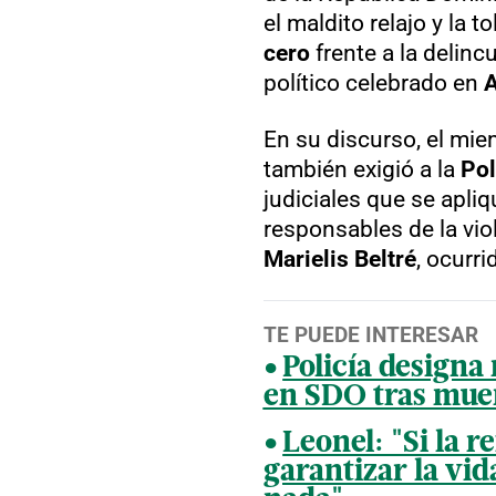
el maldito relajo y la 
cero
frente a la delinc
político celebrado en
En su discurso, el mi
también exigió a la
Pol
judiciales que se apliq
responsables de la vio
Marielis Beltré
, ocurr
TE PUEDE INTERESAR
Policía design
en SDO tras mue
Leonel: "Si la 
garantizar la vid