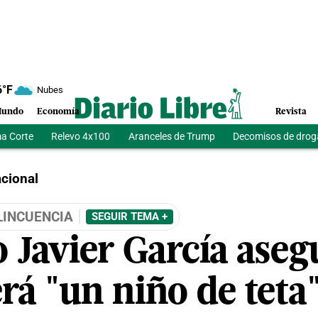
6
°F
Nubes
undo
Economía
Revista
a Corte
Relevo 4x100
Aranceles de Trump
Decomisos de drog
cional
LINCUENCIA
SEGUIR TEMA +
 Javier García aseg
rá "un niño de teta"