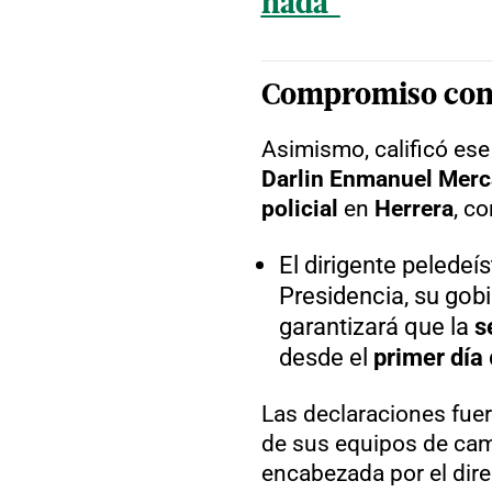
nada"
Compromiso con l
Asimismo, calificó ese
Darlin Enmanuel Mer
policial
en
Herrera
, c
El dirigente peledeí
Presidencia, su gobi
garantizará que la
s
desde el
primer día
Las declaraciones fuer
de sus equipos de cam
encabezada por el dir