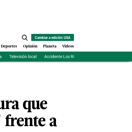
Cambiar a edición USA
Deportes
Opinión
Planeta
Videos
a
Televisión local
Accidente Los Ríos
Fuerza antipandillas Hait
ura que
 frente a