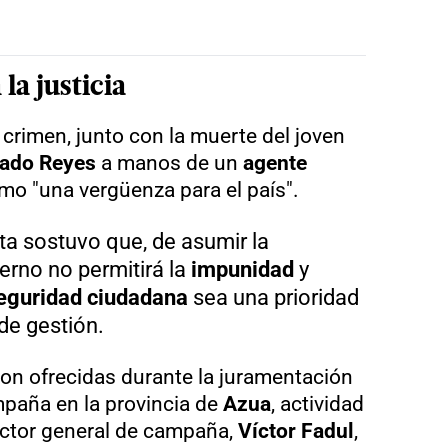
a justicia
 crimen, junto con la muerte del joven
cado Reyes
a manos de un
agente
omo "una vergüenza para el país".
sta sostuvo que, de asumir la
erno no permitirá la
impunidad
y
eguridad ciudadana
sea una prioridad
de gestión.
on ofrecidas durante la juramentación
paña en la provincia de
Azua
, actividad
ector general de campaña,
Víctor Fadul
,