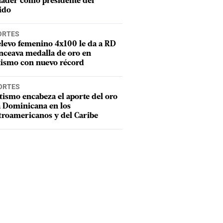
ader como presidente del
ido
ORTES
elevo femenino 4x100 le da a RD
nceava medalla de oro en
tismo con nuevo récord
ORTES
tismo encabeza el aporte del oro
a Dominicana en los
troamericanos y del Caribe