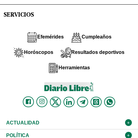
SERVICIOS
Efemérides
Cumpleaños
Horóscopos
Resultados deportivos
Herramientas
ACTUALIDAD
Nacional
POLÍTICA