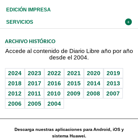
Caribe
Global y variable
Novedades
Olimpismo
Frente al Statu Quo
Despertando al gigante
Deportes
EDICIÓN IMPRESA
Resto del mundo
Economía personal
Podcast Arte Libre
Más deportes
El Espía
Cambio climático
Opinión
SERVICIOS
Macroeconomía
Mi mascota
Resultados deportivos
Noticiero Poteleche
Planeta
Efemérides
ARCHIVO HISTÓRICO
Hablando con el pediatra
Línea de hit
Columnistas
Hecho en casa
Cumpleaños
Accede al contenido de Diario Libre año por año
desde el 2004.
Diario de nutrición
Libreta deportiva
Lecturas
Mundo gamer
RSS
Vida y familia
BRV
Más firmas
Guía del dinero
Horóscopos
2024
2023
2022
2021
2020
2019
Eñe
TBT Deportivo
2018
2017
2016
2015
2014
2013
2012
2011
2010
2009
2008
2007
Celebrando la vida
2006
2005
2004
Sin complejos
En pocas palabras
Descarga nuestras aplicaciones para Android, iOS y
Escuchando al corazón
sistema Huawei.