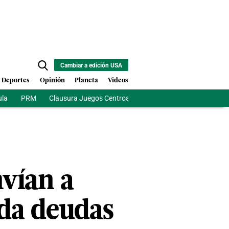
Cambiar a edición USA
Deportes
Opinión
Planeta
Videos
ula
PRM
Clausura Juegos Centroamericanos
De la Espriela
vían a
lda deudas