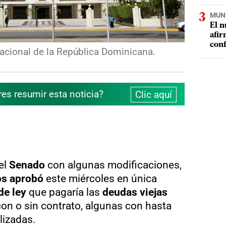
MUN
El n
afir
conf
cional de la República Dominicana.
res resumir esta noticia?
Clic aquí
el
Senado
con algunas modificaciones,
os
aprobó
este miércoles en única
de ley
que pagaría las
deudas viejas
on o sin contrato, algunas con hasta
lizadas.