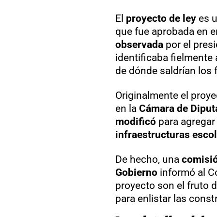
El
proyecto de ley
es u
que fue aprobada en e
observada
por el pres
identificaba fielmente 
de dónde saldrían los 
Originalmente el proy
en la
Cámara de Diput
modificó
para agregar
infraestructuras esco
De hecho, una
comisió
Gobierno
informó al C
proyecto son el fruto 
para enlistar las const