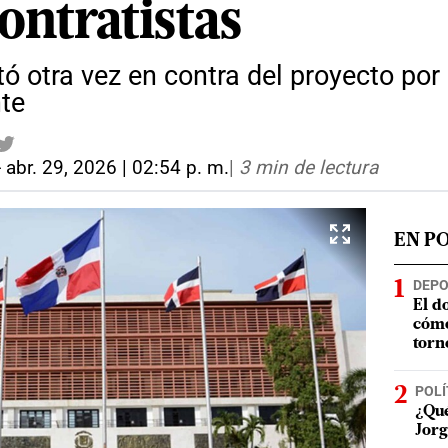
contratistas
tó otra vez en contra del proyecto po
te
-
abr. 29, 2026 | 02:54 p. m.
|
3 min de lectura
EN P
DEP
El d
cómo
torn
POLÍ
¿Qué
Jorg