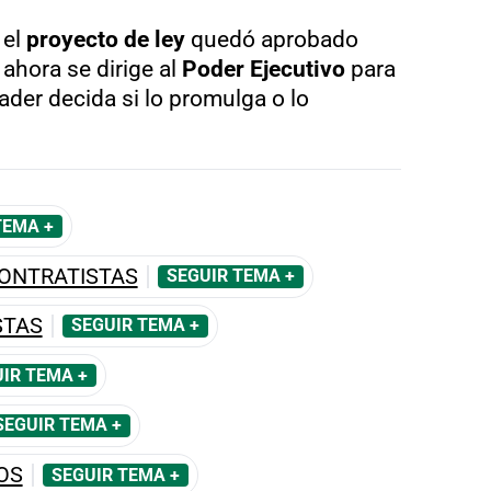
 el
proyecto de ley
quedó aprobado
 ahora se dirige al
Poder Ejecutivo
para
ader decida si lo promulga o lo
TEMA +
CONTRATISTAS
SEGUIR TEMA +
STAS
SEGUIR TEMA +
IR TEMA +
SEGUIR TEMA +
OS
SEGUIR TEMA +