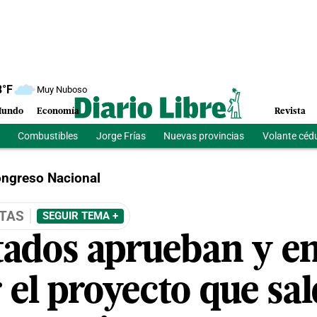
8
°F
Muy Nuboso
undo
Economía
Revista
Combustibles
Jorge Frías
Nuevas provincias
Volante céd
ngreso Nacional
STAS
SEGUIR TEMA +
tados aprueban y en
 el proyecto que sa