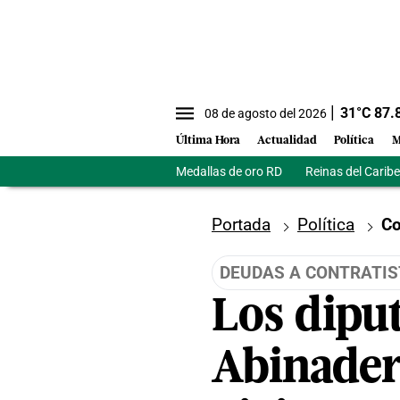
31
°C
87.
08 de agosto del 2026
Última Hora
Actualidad
Política
M
Medallas de oro RD
Reinas del Caribe
Portada
Política
Co
DEUDAS A CONTRATI
Los dipu
Abinader