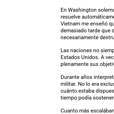
En Washington solemos
resuelve automáticame
Vietnam me enseñó qu
demasiado tarde que de
necesariamente destruy
Las naciones no siempr
Estados Unidos. A vece
plenamente sus objetiv
Durante años interpr
militar. No lo era exc
cuánto estaba dispues
tiempo podía sostener
Cuanto más escalábamo