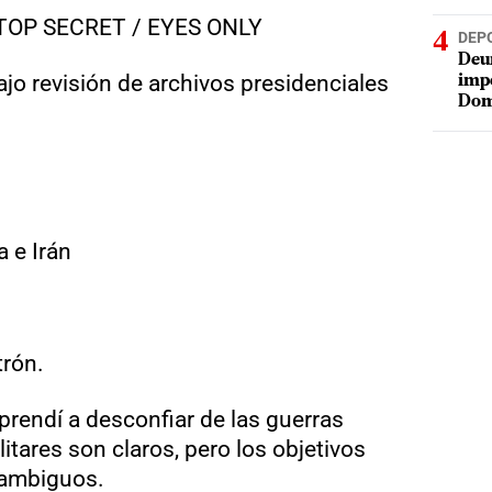
l: TOP SECRET / EYES ONLY
DEP
Deur
o revisión de archivos presidenciales
impe
Dom
 e Irán
trón.
rendí a desconfiar de las guerras
itares son claros, pero los objetivos
 ambiguos.