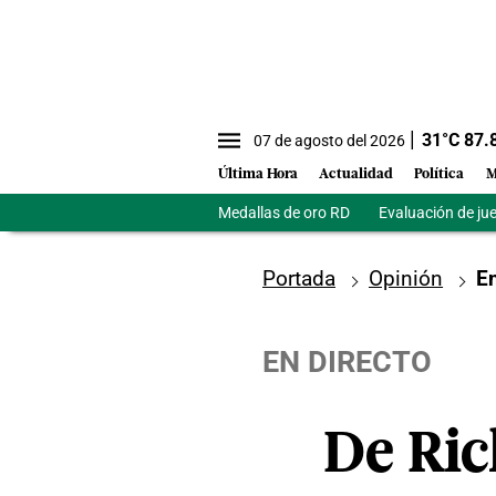
31
°C
87.
07 de agosto del 2026
Última Hora
Actualidad
Política
M
Medallas de oro RD
Evaluación de ju
Portada
Opinión
En
EN DIRECTO
De Ric