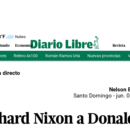
8
°F
Nubes
undo
Economía
Revista
eces
Relevo 4x100
Román Ramos Uría
Nuevas provincias
V
 directo
Nelson 
Santo Domingo
-
jun. 
hard Nixon a Dona