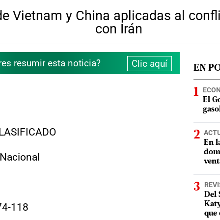
de Vietnam y China aplicadas al conf
con Irán
res resumir esta noticia?
Clic aquí
EN P
ECO
El G
gasol
ASIFICADO
ACT
En l
domi
 Nacional
vent
REVI
Del 
Katy
-74-118
que 