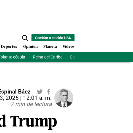
Cambiar a edición USA
Deportes
Opinión
Planeta
Videos
olante cédula
Reina del Caribe
Clausura Juegos Centroamerican
Espinal Báez
03, 2026 | 12:01 a. m.
|
7 min de lectura
ld Trump