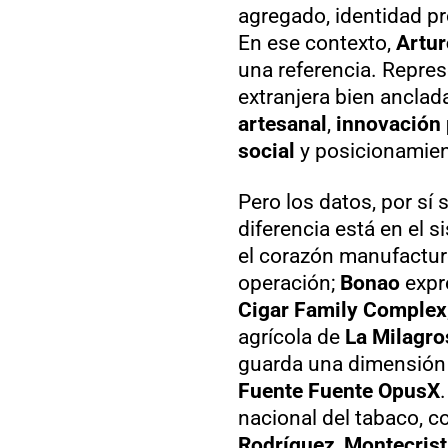
agregado, identidad pr
En ese contexto,
Artur
una referencia. Represe
extranjera bien anclad
artesanal
,
innovación 
social
y posicionamien
Pero los datos, por sí s
diferencia está en el 
el corazón manufacture
operación;
Bonao
expr
Cigar Family Complex
agrícola de
La Milagro
guarda una dimensión s
Fuente Fuente OpusX
nacional del tabaco, 
Rodríguez
,
Montecrist