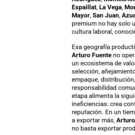
Espaillat
,
La Vega
,
Mon
Mayor
,
San Juan
,
Azu
premium no hay solo una
cultura laboral, conoc
Esa geografía producti
Arturo Fuente
no oper
un ecosistema de valo
selección, añejamiento,
empaque, distribución,
responsabilidad comu
etapa alimenta la sigu
ineficiencias: crea con
reputación. En un ti
a exportar más,
Arturo
no basta exportar prod