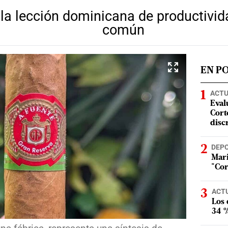
 la lección dominicana de productivid
común
EN P
ACTU
Eval
Corte
disc
DEP
Mari
"Cor
ACT
Los
34 %