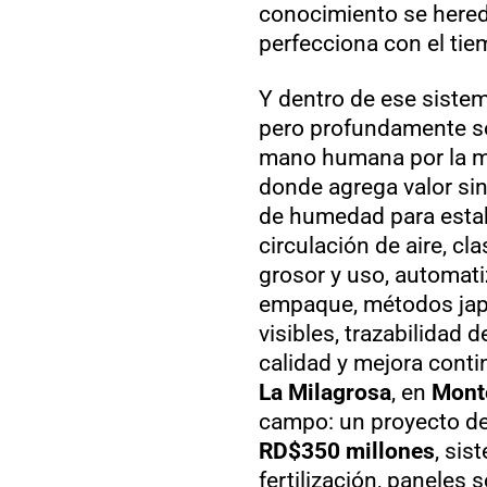
conocimiento se hereda
perfecciona con el tie
Y dentro de ese sistem
pero profundamente sof
mano humana por la má
donde agrega valor sin 
de humedad para estab
circulación de aire, cl
grosor y uso, automati
empaque, métodos jap
visibles, trazabilidad 
calidad y mejora conti
La Milagrosa
, en
Mont
campo: un proyecto de 
RD$350 millones
, sis
fertilización, paneles 