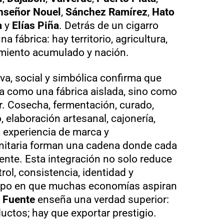
señor Nouel
,
Sánchez Ramírez
,
Hato
a
y
Elías Piña
. Detrás de un cigarro
 fábrica: hay territorio, agricultura,
imiento acumulado y nación.
va, social y simbólica confirma que
a como una fábrica aislada, sino como
r. Cosecha, fermentación, curado,
 elaboración artesanal, cajonería,
 experiencia de marca y
nitaria forman una cadena donde cada
iente. Esta integración no solo reduce
trol, consistencia, identidad y
empo en que muchas economías aspiran
 Fuente
enseña una verdad superior:
uctos; hay que exportar prestigio.