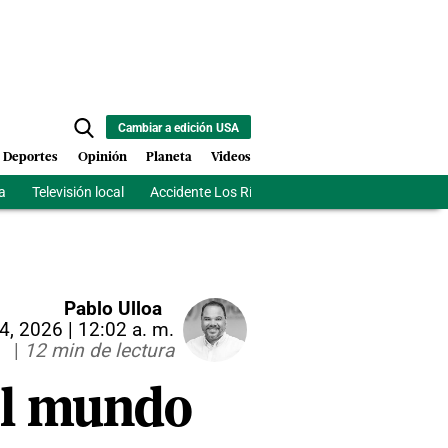
Cambiar a edición USA
Deportes
Opinión
Planeta
Videos
a
Televisión local
Accidente Los Ríos
Fuerza antipandillas Hait
Pablo Ulloa
4, 2026 | 12:02 a. m.
|
12 min de lectura
el mundo