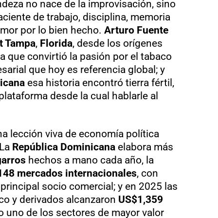
deza no nace de la improvisación, sino
iente de trabajo, disciplina, memoria
 amor por lo bien hecho.
Arturo Fuente
t Tampa
,
Florida
, desde los orígenes
a que convirtió la pasión por el tabaco
sarial que hoy es referencia global; y
icana
esa historia encontró tierra fértil,
ataforma desde la cual hablarle al
na lección viva de economía política
 La
República Dominicana
elabora más
garros
hechos a mano cada año, la
148 mercados internacionales
, con
rincipal socio comercial; y en 2025 las
co y derivados alcanzaron
US$1,359
o uno de los sectores de mayor valor