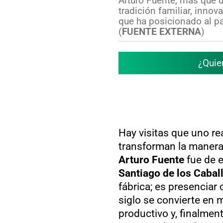
Arturo Fuente, más que u
tradición familiar, inno
que ha posicionado al pa
(
FUENTE EXTERNA
)
¿Quie
Hay visitas que uno rea
transforman la manera
Arturo Fuente
fue de e
Santiago de los Cabal
fábrica; es presencia
siglo se convierte en 
productivo y, finalment