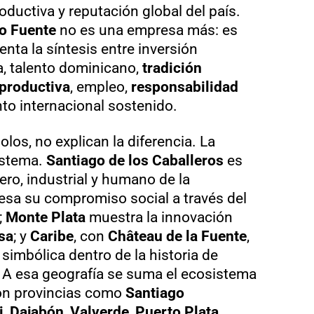
oductiva y reputación global del país.
o Fuente
no es una empresa más: es
nta la síntesis entre inversión
a, talento dominicano,
tradición
productiva
, empleo,
responsabilidad
to internacional sostenido.
olos, no explican la diferencia. La
sistema.
Santiago de los Caballeros
es
ro, industrial y humano de la
esa su compromiso social a través del
;
Monte Plata
muestra la innovación
sa
; y
Caribe
, con
Château de la Fuente
,
imbólica dentro de la historia de
. A esa geografía se suma el ecosistema
con provincias como
Santiago
i
,
Dajabón
,
Valverde
,
Puerto Plata
,