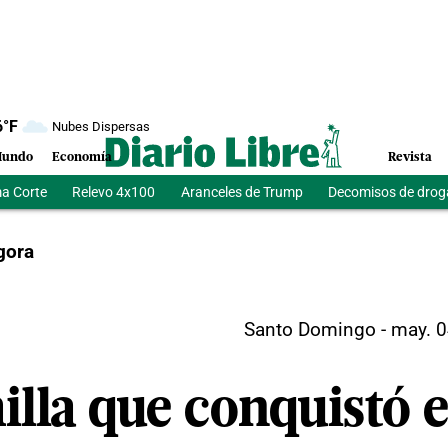
6
°F
Nubes Dispersas
undo
Economía
Revista
a Corte
Relevo 4x100
Aranceles de Trump
Decomisos de drog
gora
Santo Domingo
-
may. 0
illa que conquistó 