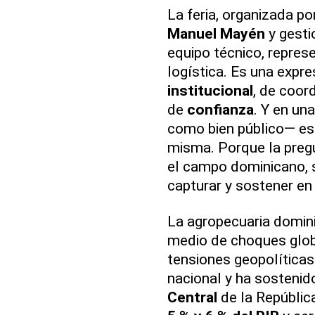
La feria, organizada po
Manuel Mayén
y gesti
equipo técnico, repres
logística. Es una expr
institucional
, de coor
de
confianza
. Y en u
como bien público— es
misma. Porque la preg
el campo dominicano, 
capturar y sostener en
La agropecuaria domini
medio de choques globa
tensiones geopolíticas
nacional y ha sosteni
Central
de la Repúblic