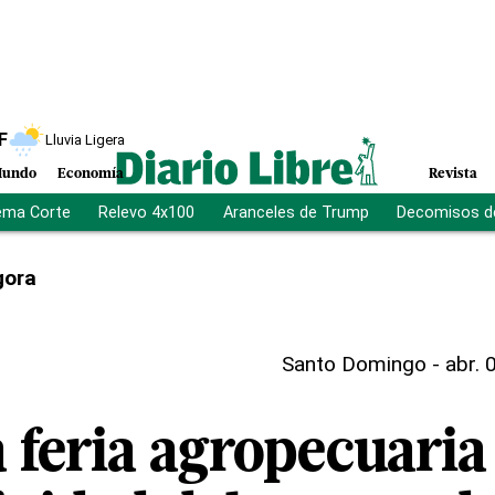
F
Lluvia Ligera
undo
Economía
Revista
ema Corte
Relevo 4x100
Aranceles de Trump
Decomisos d
gora
Santo Domingo
-
abr. 
 feria agropecuaria 