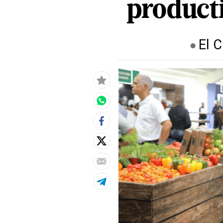
product
El 