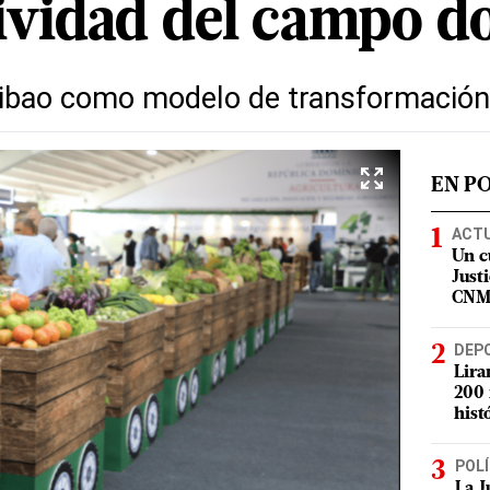
ividad del campo d
Cibao como modelo de transformación
EN P
ACT
Un c
Justi
CN
DEP
Lira
200 
hist
POLÍ
La J