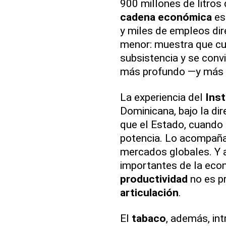
900 millones de litros
cadena económica
es
y miles de empleos dir
menor: muestra que cu
subsistencia y se conv
más profundo —y más 
La experiencia del
Inst
Dominicana, bajo la di
que el Estado, cuando f
potencia. Lo acompaña,
mercados globales. Y 
importantes de la eco
productividad
no es pr
articulación
.
El
tabaco
, además, in