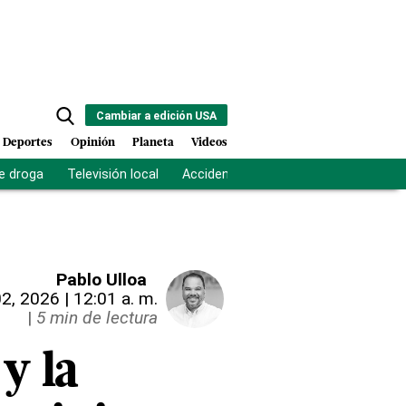
Cambiar a edición USA
Deportes
Opinión
Planeta
Videos
e droga
Televisión local
Accidente Los Ríos
Fuerza antipand
Pablo Ulloa
02, 2026 | 12:01 a. m.
|
5 min de lectura
y la