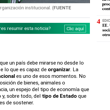
proc
ganización institucional. (
FUENTE
con
EDI
EE. 
res resumir esta noticia?
Clic aquí
soci
otro
ue un país debe mirarse no desde lo
de lo que es capaz de
organizar
. La
acional
es uno de esos momentos. No
sición de bienes, animales o
ncia, un espejo del tipo de economía que
y, sobre todo, del
tipo de Estado
que
s de sostener.