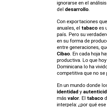
ignorarse en el análisi
del
desarrollo
.
Con exportaciones que
anuales, el
tabaco
es u
país. Pero su verdade
en su forma de produc
entre generaciones, qu
Cibao
. En cada hoja ha
productiva. Lo que hoy
Dominicana lo ha vivido
competitiva que no se 
En un mundo donde l
identidad
y
autentici
más
valor
. El
tabaco
d
interpela: ¿por qué es