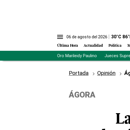
30
°C
86
°
06 de agosto del 2026
Última Hora
Actualidad
Política
M
Oro Marileidy Paulino
Jueces Supr
Portada
Opinión
Á
ÁGORA
La