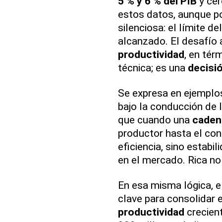
5 % y 6 % del PIB
y cer
estos datos, aunque po
silenciosa: el límite d
alcanzado. El desafío 
productividad
, en tér
técnica; es una
decisió
Se expresa en ejemplo
bajo la conducción de 
que cuando una
caden
productor hasta el co
eficiencia, sino estabi
en el mercado. Rica no
En esa misma lógica, e
clave para consolidar 
productividad
crecient