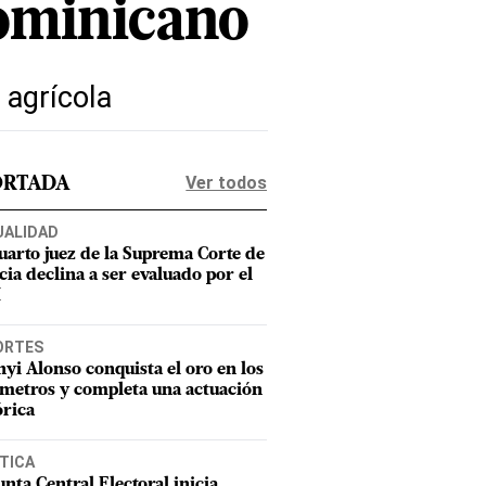
ominicano
 agrícola
Ver todos
ORTADA
UALIDAD
uarto juez de la Suprema Corte de
cia declina a ser evaluado por el
M
ORTES
nyi Alonso conquista el oro en los
metros y completa una actuación
órica
TICA
unta Central Electoral inicia