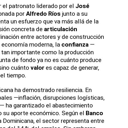
r el patronato liderado por el
José
onada por
Alfredo Ríos
junto a su
enta un esfuerzo que va más allá de la
esión concreta de
articulación
dinación entre actores y de construcción
na economía moderna, la
confianza
—
 tan importante como la producción
unta de fondo ya no es cuánto produce
sino cuánto
valor
es capaz de generar,
 el tiempo.
cana ha demostrado resiliencia. En
les —inflación, disrupciones logísticas,
— ha garantizado el abastecimiento
do su aporte económico. Según el
Banco
a Dominicana, el sector representa entre