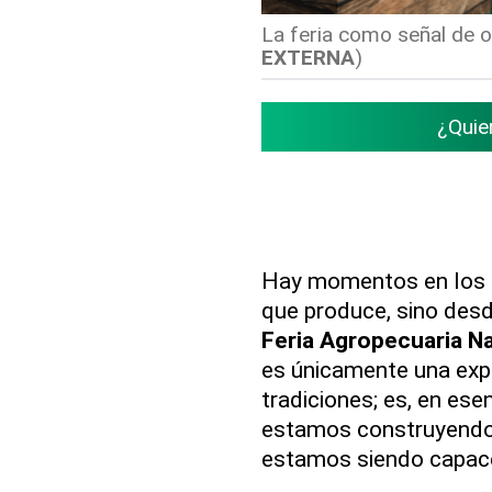
La feria como señal de or
EXTERNA
)
¿Quie
Hay momentos en los q
que produce, sino des
Feria Agropecuaria N
es únicamente una expo
tradiciones; es, en ese
estamos construyendo 
estamos siendo capace