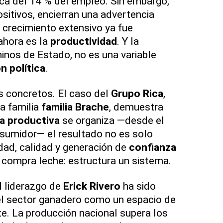
ca del 14 % del empleo. Sin embargo,
sitivos, encierran una advertencia
el crecimiento extensivo ya fue
ahora es la
productividad
. Y la
minos de Estado, no es una variable
n política
.
s concretos. El caso del
Grupo Rica
,
la familia
familia Brache
, demuestra
a productiva
se organiza —desde el
nsumidor— el resultado no es solo
lidad, calidad y generación de
confianza
 compra leche: estructura un sistema.
l liderazgo de
Erick Rivero
ha sido
el sector ganadero como un espacio de
e. La producción nacional supera los