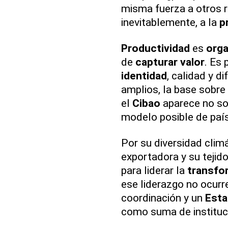
misma fuerza a otros r
inevitablemente, a la
p
Productividad
es
orga
de
capturar valor
. Es 
identidad
, calidad y d
amplios, la base sobre 
el
Cibao
aparece no so
modelo posible de país
Por su diversidad climá
exportadora y su tejido
para liderar la
transfo
ese liderazgo no ocurre
coordinación y un
Esta
como suma de instituc