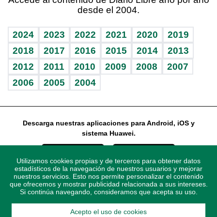
desde el 2004.
Diario de nutrición
Libreta deportiva
Lecturas
Mundo gamer
RSS
Vida y familia
BRV
Más firmas
Guía del dinero
Horóscopos
2024
2023
2022
2021
2020
2019
Eñe
TBT Deportivo
2018
2017
2016
2015
2014
2013
2012
2011
2010
2009
2008
2007
Celebrando la vida
2006
2005
2004
Sin complejos
En pocas palabras
Descarga nuestras aplicaciones para Android, iOS y
Escuchando al corazón
sistema Huawei.
Economía Personal
Utilizamos cookies propias y de terceros para obtener datos
Consulta Libre
estadísticos de la navegación de nuestros usuarios y mejorar
nuestros servicios. Esto nos permite personalizar el contenido
que ofrecemos y mostrar publicidad relacionada a sus intereses.
Si continúa navegando, consideramos que acepta su uso.
Acepto el uso de cookies