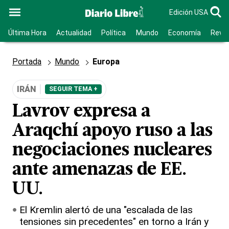
Edición USA
Última Hora
Actualidad
Política
Mundo
Economía
Revis
Portada
Mundo
Europa
IRÁN
SEGUIR TEMA +
Lavrov expresa a
Araqchí apoyo ruso a las
negociaciones nucleares
ante amenazas de EE.
UU.
El Kremlin alertó de una "escalada de las
tensiones sin precedentes" en torno a Irán y