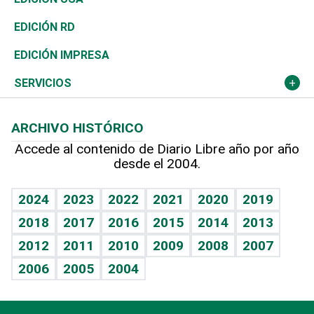
Ocenanía
Telecom.
Sociales
Tenis
En Directo
Historia
Revista
EDICIÓN RD
Caribe
Global y variable
Novedades
Olimpismo
Frente al Statu Quo
Despertando al gigante
Deportes
EDICIÓN IMPRESA
Resto del mundo
Economía personal
Podcast Arte Libre
Más deportes
El Espía
Cambio climático
Opinión
SERVICIOS
Macroeconomía
Mi mascota
Resultados deportivos
Noticiero Poteleche
Planeta
Efemérides
ARCHIVO HISTÓRICO
Hablando con el pediatra
Línea de hit
Columnistas
Hecho en casa
Cumpleaños
Accede al contenido de Diario Libre año por año
desde el 2004.
Diario de nutrición
Libreta deportiva
Lecturas
Mundo gamer
RSS
Vida y familia
BRV
Más firmas
Guía del dinero
Horóscopos
2024
2023
2022
2021
2020
2019
Eñe
TBT Deportivo
2018
2017
2016
2015
2014
2013
Juegos
2012
2011
2010
2009
2008
2007
Celebrando la vida
2006
2005
2004
Sin complejos
En pocas palabras