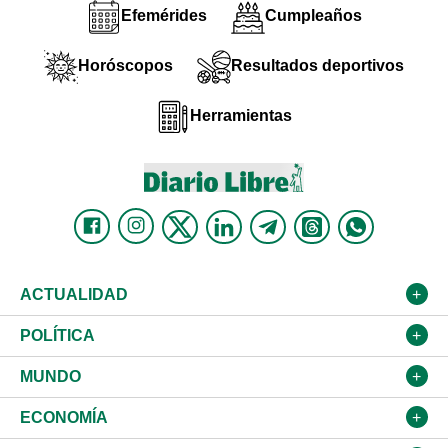
Efemérides
Cumpleaños
Horóscopos
Resultados deportivos
Herramientas
ACTUALIDAD
Nacional
POLÍTICA
Ciudad
Partidos
MUNDO
Educación
JCE
Estados Unidos
ECONOMÍA