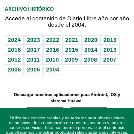
Macroeconomía
Mi mascota
Resultados deportivos
Noticiero Poteleche
Planeta
Efemérides
ARCHIVO HISTÓRICO
Hablando con el pediatra
Línea de hit
Columnistas
Hecho en casa
Cumpleaños
Accede al contenido de Diario Libre año por año
desde el 2004.
Diario de nutrición
Libreta deportiva
Lecturas
Mundo gamer
RSS
Vida y familia
BRV
Más firmas
Guía del dinero
Horóscopos
2024
2023
2022
2021
2020
2019
Eñe
TBT Deportivo
2018
2017
2016
2015
2014
2013
2012
2011
2010
2009
2008
2007
Celebrando la vida
2006
2005
2004
Sin complejos
En pocas palabras
Descarga nuestras aplicaciones para Android, iOS y
Escuchando al corazón
sistema Huawei.
Economía Personal
Utilizamos cookies propias y de terceros para obtener datos
Consulta Libre
estadísticos de la navegación de nuestros usuarios y mejorar
nuestros servicios. Esto nos permite personalizar el contenido
que ofrecemos y mostrar publicidad relacionada a sus intereses.