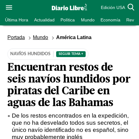
Edición USA
Última Hora
Actualidad
Política
Mundo
Economía
Revist
Portada
Mundo
América Latina
NAVÍOS HUNDIDOS
SEGUIR TEMA +
Encuentran restos de
seis navíos hundidos por
piratas del Caribe en
aguas de las Bahamas
De los restos encontrados en la expedición,
que no ha desvelado todos sus secretos, el
único navío identificado no es español, sino
muy probablemente inglés