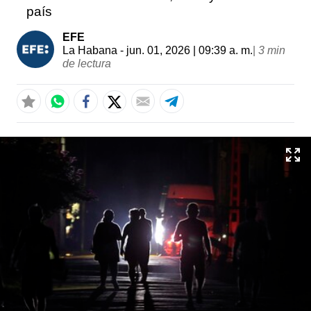
país
EFE
La Habana
- jun. 01, 2026 | 09:39 a. m.
|
3 min
de lectura