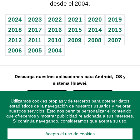
desde el 2004.
Diario de nutrición
Libreta deportiva
Lecturas
Mundo gamer
RSS
Vida y familia
BRV
Más firmas
Guía del dinero
Horóscopos
2024
2023
2022
2021
2020
2019
Eñe
TBT Deportivo
2018
2017
2016
2015
2014
2013
2012
2011
2010
2009
2008
2007
Celebrando la vida
2006
2005
2004
Sin complejos
En pocas palabras
Descarga nuestras aplicaciones para Android, iOS y
Escuchando al corazón
sistema Huawei.
Economía Personal
Utilizamos cookies propias y de terceros para obtener datos
Consulta Libre
estadísticos de la navegación de nuestros usuarios y mejorar
nuestros servicios. Esto nos permite personalizar el contenido
que ofrecemos y mostrar publicidad relacionada a sus intereses.
Si continúa navegando, consideramos que acepta su uso.
Acepto el uso de cookies
© 2021 Diario Libre, todos los derechos reservados.