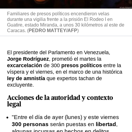
Familiares de presos políticos encendieron velas
durante una vigilia frente a la prisión El Rodeo I en
Guatire, estado Miranda, a unos 30 kilómetros al este de
Caracas. (
PEDRO MATTEY/AFP
)
El presidente del Parlamento en Venezuela,
Jorge Rodríguez
, prometió el martes la
excarcelación
de 300
presos políticos
entre la
víspera y el viernes, en el marco de una histórica
ley de amnistía
que expertos tachan de
excluyente.
Acciones de la autoridad y contexto
legal
"Entre el día de ayer (lunes) y este viernes
300 personas
serán puestas en
libertad
,
algunas incursas en hechos en delitos