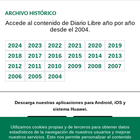
Macroeconomía
Mi mascota
Resultados deportivos
Noticiero Poteleche
Planeta
Efemérides
ARCHIVO HISTÓRICO
Hablando con el pediatra
Línea de hit
Columnistas
Hecho en casa
Cumpleaños
Accede al contenido de Diario Libre año por año
desde el 2004.
Diario de nutrición
Libreta deportiva
Lecturas
Mundo gamer
RSS
Vida y familia
BRV
Más firmas
Guía del dinero
Horóscopos
2024
2023
2022
2021
2020
2019
Eñe
TBT Deportivo
2018
2017
2016
2015
2014
2013
2012
2011
2010
2009
2008
2007
Celebrando la vida
2006
2005
2004
Sin complejos
En pocas palabras
Descarga nuestras aplicaciones para Android, iOS y
Escuchando al corazón
sistema Huawei.
Economía Personal
Utilizamos cookies propias y de terceros para obtener datos
Consulta Libre
estadísticos de la navegación de nuestros usuarios y mejorar
nuestros servicios. Esto nos permite personalizar el contenido