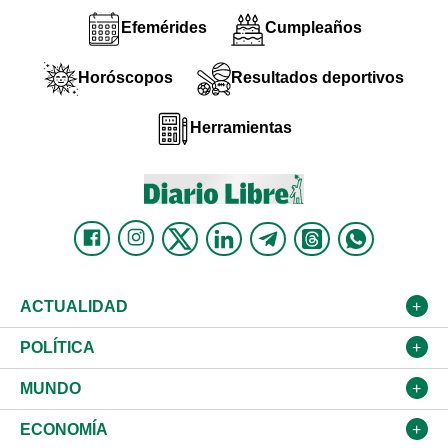
Efemérides
Cumpleaños
Horóscopos
Resultados deportivos
Herramientas
ACTUALIDAD
Nacional
POLÍTICA
Ciudad
Partidos
MUNDO
Educación
JCE
Estados Unidos
ECONOMÍA