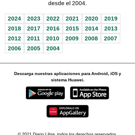
desde el 2004.
Diario de nutrición
Libreta deportiva
Lecturas
Mundo gamer
RSS
Vida y familia
BRV
Más firmas
Guía del dinero
Horóscopos
2024
2023
2022
2021
2020
2019
Eñe
TBT Deportivo
2018
2017
2016
2015
2014
2013
2012
2011
2010
2009
2008
2007
Celebrando la vida
2006
2005
2004
Sin complejos
En pocas palabras
Descarga nuestras aplicaciones para Android, iOS y
Escuchando al corazón
sistema Huawei.
Economía Personal
Consulta Libre
© 2021 Diario Libre, todos los derechos reservados.