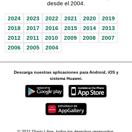
desde el 2004.
Diario de nutrición
Libreta deportiva
Lecturas
Mundo gamer
RSS
Vida y familia
BRV
Más firmas
Guía del dinero
Horóscopos
2024
2023
2022
2021
2020
2019
Eñe
TBT Deportivo
2018
2017
2016
2015
2014
2013
2012
2011
2010
2009
2008
2007
Celebrando la vida
2006
2005
2004
Sin complejos
En pocas palabras
Descarga nuestras aplicaciones para Android, iOS y
Escuchando al corazón
sistema Huawei.
Economía Personal
Consulta Libre
© 2021 Diario Libre, todos los derechos reservados.