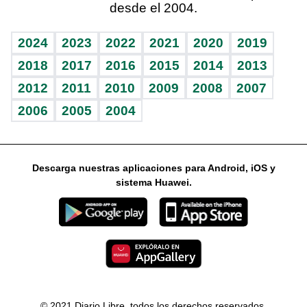
desde el 2004.
Diario de nutrición
Libreta deportiva
Lecturas
Mundo gamer
RSS
Vida y familia
BRV
Más firmas
Guía del dinero
Horóscopos
2024
2023
2022
2021
2020
2019
Eñe
TBT Deportivo
2018
2017
2016
2015
2014
2013
2012
2011
2010
2009
2008
2007
Celebrando la vida
2006
2005
2004
Sin complejos
En pocas palabras
Descarga nuestras aplicaciones para Android, iOS y
Escuchando al corazón
sistema Huawei.
Economía Personal
Consulta Libre
© 2021 Diario Libre, todos los derechos reservados.