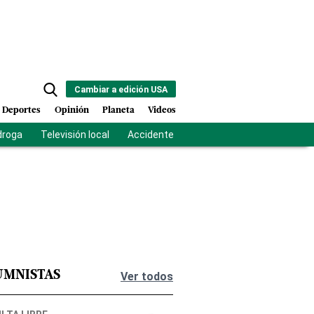
Cambiar a edición USA
Deportes
Opinión
Planeta
Videos
droga
Televisión local
Accidente Los Ríos
Fuerza antipandilla
UMNISTAS
Ver todos