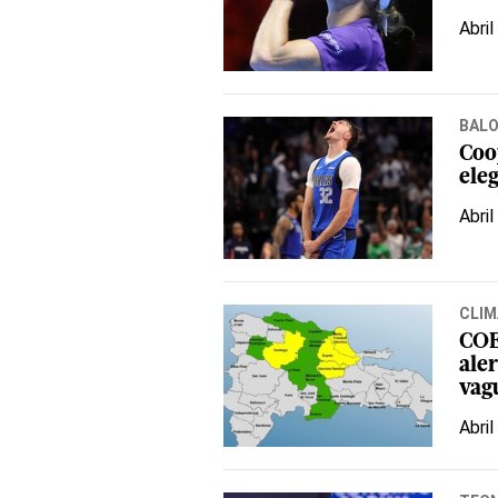
Abril
BAL
Coop
ele
Abril
CLIM
COE
ale
vag
Abril