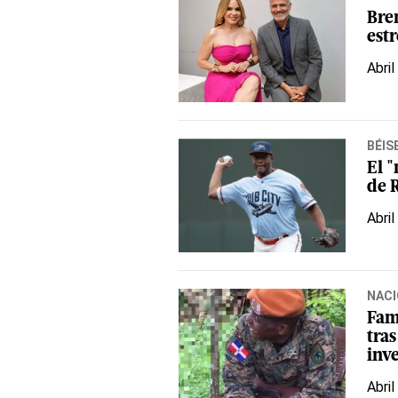
Bre
est
Abril
BÉIS
El "
de 
Abril
NACI
Fam
tra
inv
Abril