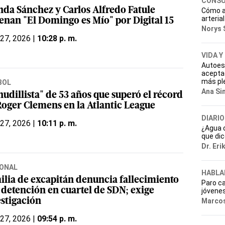
CONSU
nda Sánchez y Carlos Alfredo Fatule
Cómo a
arteria
renan "El Domingo es Mío" por Digital 15
Norys 
 27, 2026 |
10:28 p. m.
VIDA Y
Autoes
aceptac
más pl
BOL
Ana Si
nudillista" de 53 años que superó el récord
Roger Clemens en la Atlantic League
DIARIO
 27, 2026 |
10:11 p. m.
¿Agua c
que dic
Dr. Eri
ONAL
HABLA
ilia de excapitán denuncia fallecimiento
Paro ca
s detención en cuartel de SDN; exige
jóvene
estigación
Marcos
 27, 2026 |
09:54 p. m.