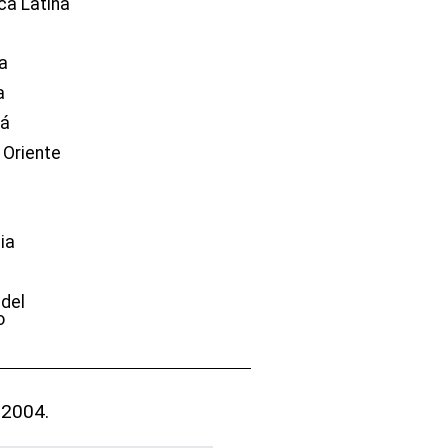
ca Latina
a
a
dá
 Oriente
ia
e
 del
o
 2004.