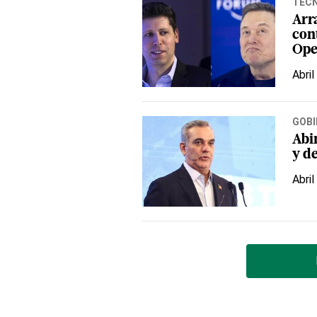
TEC
Arr
con
Ope
Abril
GOBI
Abi
y de
Abril