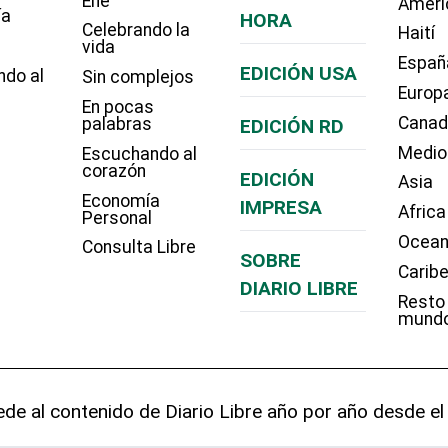
Eñe
Améri
ía
HORA
Celebrando la
Haití
vida
Españ
EDICIÓN USA
ndo al
Sin complejos
Europ
En pocas
Cana
palabras
EDICIÓN RD
Medio
Escuchando al
corazón
EDICIÓN
Asia
Economía
IMPRESA
Africa
Personal
Ocean
Consulta Libre
SOBRE
Carib
DIARIO LIBRE
Resto
mund
de al contenido de Diario Libre año por año desde el