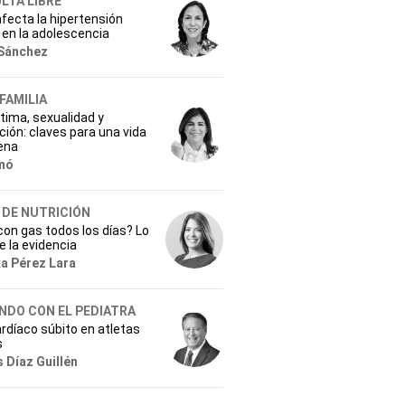
LTA LIBRE
fecta la hipertensión
l en la adolescencia
Sánchez
 FAMILIA
tima, sexualidad y
ión: claves para una vida
ena
mó
 DE NUTRICIÓN
on gas todos los días? Lo
e la evidencia
ka Pérez Lara
NDO CON EL PEDIATRA
rdíaco súbito en atletas
s
 Díaz Guillén