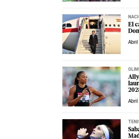
NACI
El c
Dom
Abril
OLIM
Ally
lau
202
Abril
TENI
Sab
Mad