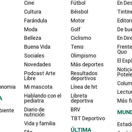
Cine
Fútbol
En Des
Cultura
Béisbol
Tintin
Farándula
Motor
Editor
Moda
Golf
De bue
Belleza
Ciclismo
En Dir
Buena Vida
Tenis
Frente
Quo
Sociales
Olimpismo
El Esp
Novedades
Más deportes
Notici
Podcast Arte
Resultados
Potel
Libre
deportivos
Colum
onomia
Mi mascota
Línea de hit
Lectu
Hablando con el
Libreta
A
pediatra
deportiva
Más f
Diario de
BRV
biente
MUN
nutrición
TBT Deportivo
Vida y familia
Estad
ÚLTIMA