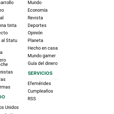
arrollo
Mundo
eo
Economía
ial
Revista
na tinta
Deportes
ecto
Opinión
 al Statu
Planeta
Hecho en casa
ía
Mundo gamer
ero
Guía del dinero
eche
nistas
SERVICIOS
ras
Efemérides
irmas
Cumpleaños
DO
RSS
os Unidos