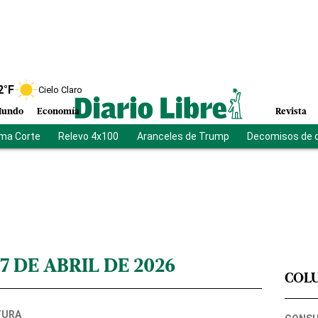
2
°F
Cielo Claro
undo
Economía
Revista
ma Corte
Relevo 4x100
Aranceles de Trump
Decomisos de 
7 DE ABRIL DE 2026
COL
TURA