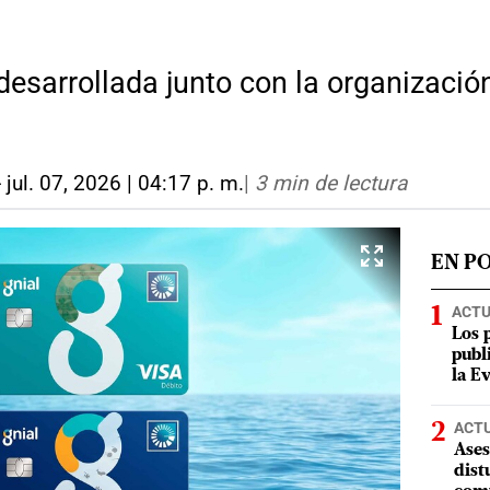
 desarrollada junto con la organizaci
-
jul. 07, 2026 | 04:17 p. m.
|
3 min de lectura
EN P
ACTU
Los 
publ
la E
ACT
Ases
dist