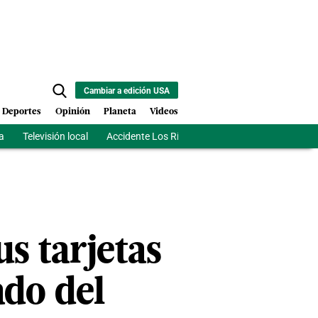
Cambiar a edición USA
Deportes
Opinión
Planeta
Videos
a
Televisión local
Accidente Los Ríos
Fuerza antipandillas Hait
us tarjetas
ado del