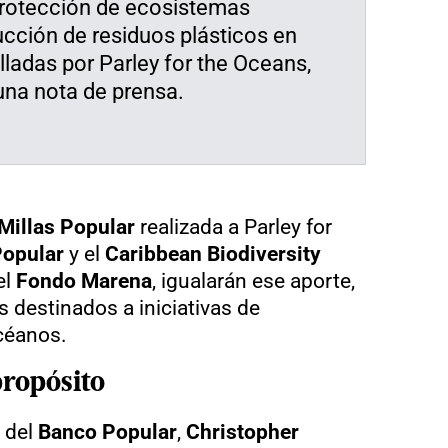
 protección de ecosistemas
ucción de residuos plásticos en
olladas por Parley for the Oceans,
una nota de prensa.
Millas Popular
realizada a Parley for
opular
y el
Caribbean Biodiversity
el
Fondo Marena
, igualarán ese aporte,
s destinados a iniciativas de
céanos.
ropósito
o del
Banco Popular
,
Christopher