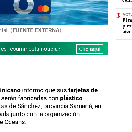
comu
ACT
El t
piez
ial. (
FUENTE EXTERNA
)
aten
res resumir esta noticia?
Clic aquí
inicano
informó que sus
tarjetas de
" serán fabricadas con
plástico
tas de Sánchez, provincia Samaná, en
lada junto con la organización
he Oceans.