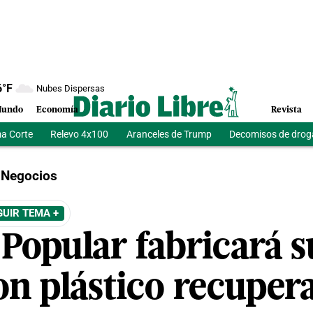
6
°F
Nubes Dispersas
undo
Economía
Revista
a Corte
Relevo 4x100
Aranceles de Trump
Decomisos de drog
Negocios
GUIR TEMA +
Popular fabricará s
on plástico recuper