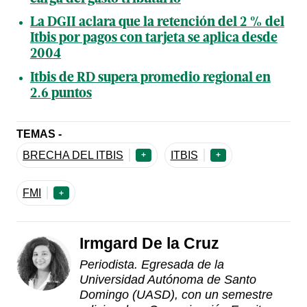
La DGII aclara que la retención del 2 % del
Itbis por pagos con tarjeta se aplica desde
2004
Itbis de RD supera promedio regional en
2.6 puntos
TEMAS -
BRECHA DEL ITBIS
ITBIS
+
+
FMI
+
Irmgard De la Cruz
Periodista. Egresada de la
Universidad Autónoma de Santo
Domingo (UASD), con un semestre