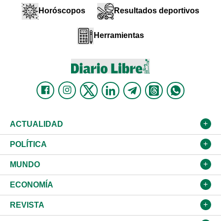
Horóscopos
Resultados deportivos
Herramientas
ACTUALIDAD
Nacional
POLÍTICA
Ciudad
Partidos
MUNDO
Educación
JCE
Estados Unidos
ECONOMÍA
Salud
TSE
América Latina
Finanzas
REVISTA