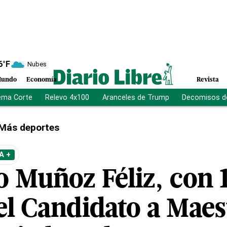
6
°F
Nubes
undo
Economía
Revista
ema Corte
Relevo 4x100
Aranceles de Trump
Decomisos d
Más deportes
A +
o Muñoz Féliz, con 
 el Candidato a Mae