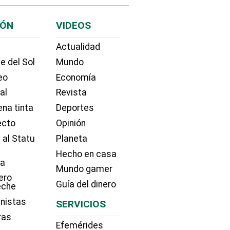
IÓN
VIDEOS
Actualidad
e del Sol
Mundo
eo
Economía
ial
Revista
na tinta
Deportes
ecto
Opinión
 al Statu
Planeta
Hecho en casa
ía
Mundo gamer
ero
Guía del dinero
eche
nistas
SERVICIOS
ras
Efemérides