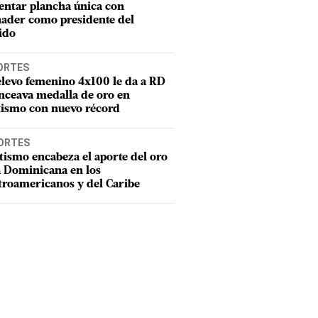
entar plancha única con
ader como presidente del
ido
ORTES
elevo femenino 4x100 le da a RD
nceava medalla de oro en
tismo con nuevo récord
ORTES
tismo encabeza el aporte del oro
a Dominicana en los
troamericanos y del Caribe