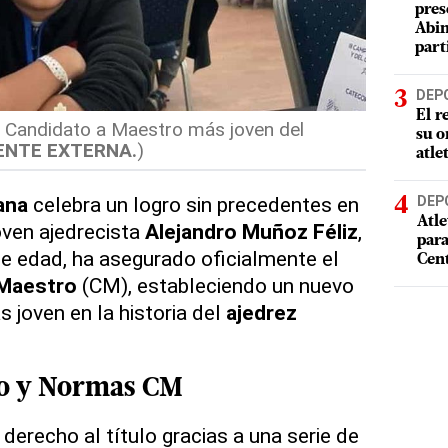
pres
Abin
part
DEP
El r
l Candidato a Maestro más joven del
su o
ENTE EXTERNA.
)
atle
ana
celebra un logro sin precedentes en
DEP
Atle
joven ajedrecista
Alejandro Muñoz Féliz
,
par
e edad, ha asegurado oficialmente el
Cen
 Maestro
(CM), estableciendo un nuevo
joven en la historia del
ajedrez
ro y Normas CM
derecho al título gracias a una serie de