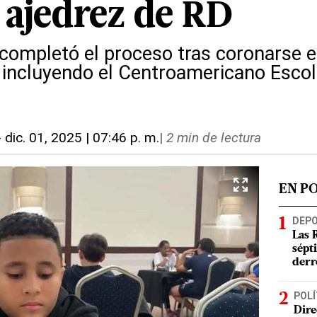
l ajedrez de RD
o completó el proceso tras coronarse 
, incluyendo el Centroamericano Esco
-
dic. 01, 2025 | 07:46 p. m.
|
2 min de lectura
EN P
DEP
Las 
sépt
derr
POLÍ
Dire