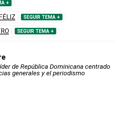
MA +
FÉLIZ
SEGUIR TEMA +
TRO
SEGUIR TEMA +
re
líder de República Dominicana centrado
icias generales y el periodismo