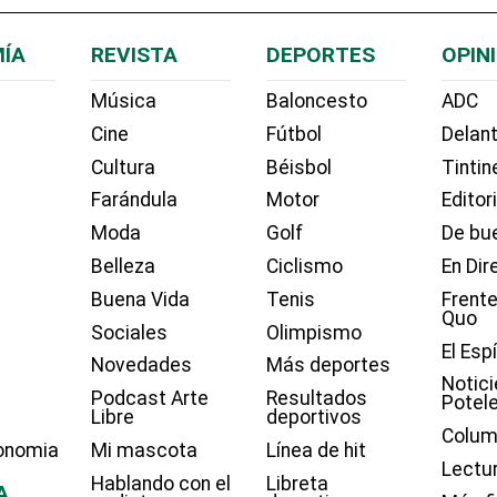
ÍA
REVISTA
DEPORTES
OPIN
Música
Baloncesto
ADC
Cine
Fútbol
Delant
Cultura
Béisbol
Tintin
Farándula
Motor
Editor
Moda
Golf
De bue
Belleza
Ciclismo
En Dir
Buena Vida
Tenis
Frente
Quo
Sociales
Olimpismo
El Esp
Novedades
Más deportes
Notici
Podcast Arte
Resultados
Potel
Libre
deportivos
Colum
onomia
Mi mascota
Línea de hit
Lectu
Hablando con el
Libreta
A