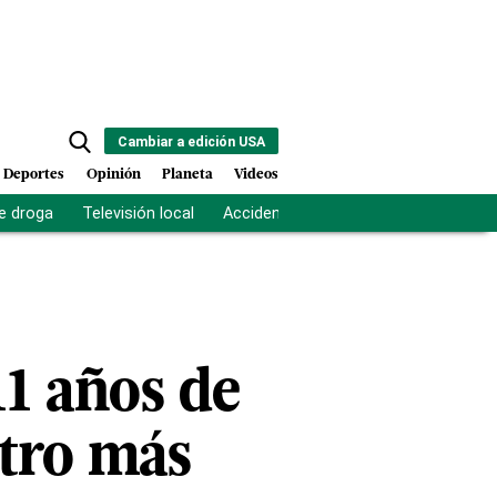
Cambiar a edición USA
Deportes
Opinión
Planeta
Videos
e droga
Televisión local
Accidente Los Ríos
Fuerza antipand
11 años de
stro más