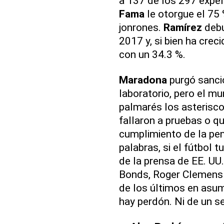
a 137 de los 297 expel
Fama
le otorgue el 75
jonrones.
Ramírez
debu
2017 y, si bien ha cre
con un 34.3 %.
Maradona
purgó sancio
laboratorio, pero el mu
palmarés los asterisco
fallaron a pruebas o q
cumplimiento de la pen
palabras, si el fútbol t
de la prensa de EE. UU.
Bonds, Roger Clemens 
de los últimos en asumi
hay perdón. Ni de un se