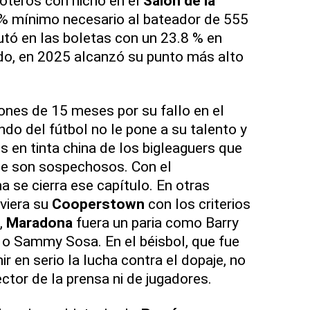
oteros con nicho en el
Salón de la
 % mínimo necesario al bateador de 555
tó en las boletas con un 23.8 % en
cido, en 2025 alcanzó su punto más alto
nes de 15 meses por su fallo en el
ndo del fútbol no le pone a su talento y
s en tinta china de los bigleaguers que
ue son sospechosos. Con el
a se cierra ese capítulo. En otras
uviera su
Cooperstown
con los criterios
,
Maradona
fuera un paria como Barry
o Sammy Sosa. En el béisbol, que fue
r en serio la lucha contra el dopaje, no
ctor de la prensa ni de jugadores.