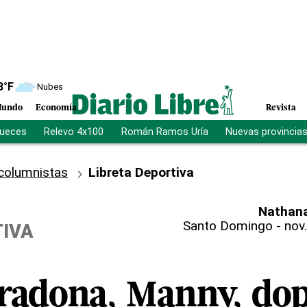
8
°F
Nubes
undo
Economía
Revista
jueces
Relevo 4x100
Román Ramos Uría
Nuevas provincia
columnistas
Libreta Deportiva
Nathana
Santo Domingo
-
nov.
TIVA
adona, Manny, dop