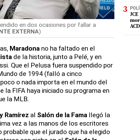
POLÍ
JCE 
mord
ndido en dos ocasiones por fallar a
ACD 
NTE EXTERNA
)
das,
Maradona
no ha faltado en el
ista
de la historia, junto a Pelé, y en
si. Que el Pelusa fuera suspendido por
Mundo de 1994 (falló a cinco
 poco o nada importa en el mundo del
e la FIFA haya iniciado su programa en
ue la MLB.
y Ramírez
al
Salón de la Fama
llegó la
ima vez a las manos de los escritores
probable que el jurado que ha elegido