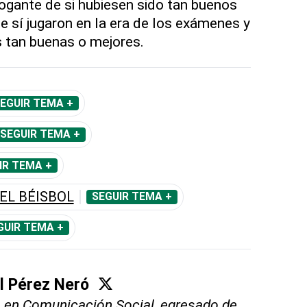
rrogante de si hubiesen sido tan buenos
e sí jugaron en la era de los exámenes y
 tan buenas o mejores.
EGUIR TEMA +
SEGUIR TEMA +
IR TEMA +
EL BÉISBOL
SEGUIR TEMA +
GUIR TEMA +
l Pérez Neró
 en Comunicación Social, egresado de