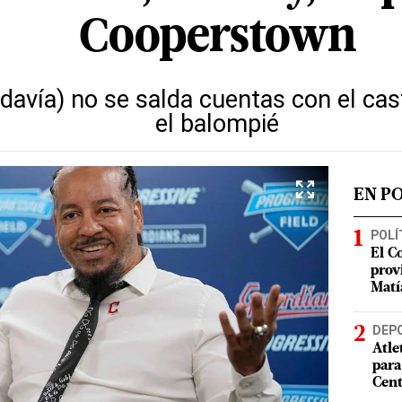
Cooperstown
odavía) no se salda cuentas con el cas
el balompié
EN P
POLÍ
El C
prov
Matí
DEP
Atle
para
Cent