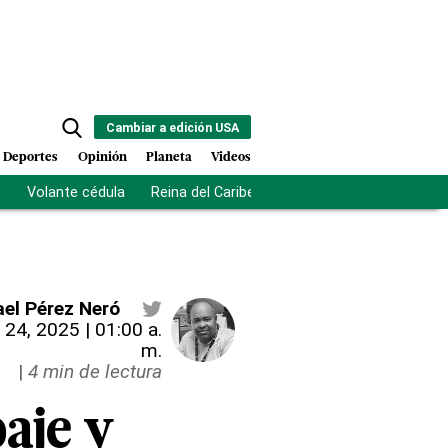
Cambiar a edición USA
Deportes
Opinión
Planeta
Videos
s
Volante cédula
Reina del Caribe
Clausura Juegos Centro
el Pérez Neró
 24, 2025 | 01:00 a.
m.
|
4 min de lectura
aje y