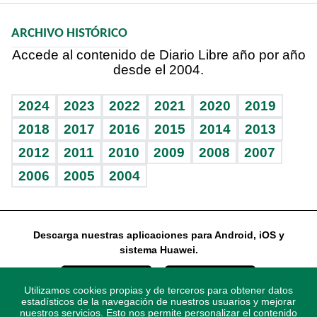
Macroeconomía
Mi mascota
Resultados deportivos
Noticiero Poteleche
Planeta
Efemérides
ARCHIVO HISTÓRICO
Hablando con el pediatra
Línea de hit
Columnistas
Hecho en casa
Cumpleaños
Accede al contenido de Diario Libre año por año
desde el 2004.
Diario de nutrición
Libreta deportiva
Lecturas
Mundo gamer
RSS
Vida y familia
BRV
Más firmas
Guía del dinero
Horóscopos
2024
2023
2022
2021
2020
2019
Eñe
TBT Deportivo
2018
2017
2016
2015
2014
2013
2012
2011
2010
2009
2008
2007
Celebrando la vida
2006
2005
2004
Sin complejos
En pocas palabras
Descarga nuestras aplicaciones para Android, iOS y
Escuchando al corazón
sistema Huawei.
Economía Personal
Utilizamos cookies propias y de terceros para obtener datos
Consulta Libre
estadísticos de la navegación de nuestros usuarios y mejorar
nuestros servicios. Esto nos permite personalizar el contenido