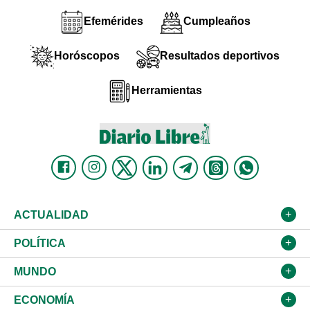
Efemérides
Cumpleaños
Horóscopos
Resultados deportivos
Herramientas
ACTUALIDAD
Nacional
POLÍTICA
Ciudad
Partidos
MUNDO
Educación
JCE
Estados Unidos
ECONOMÍA