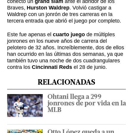
conectó un
grand slam
ante el abridor de los
Braves,
Hurston Waldrep
. Volvió castigar a
Waldrep con un jonrón de tres carreras en la
tercera entrada que abrió el juego por completo.
Este fue apenas el
cuarto juego
de múltiples
jonrones en los nueve años de carrera del
pelotero de 32 años. Increíblemente, dos de ellos
han ocurrido en las últimas dos semanas, ya que
también tuvo una noche de dos cuadrangulares
contra los
Cincinnati Reds
el 28 de junio.
RELACIONADAS
Ohtani llega a 299
jonrones de por vida en la
MLB
Otto López queda a un