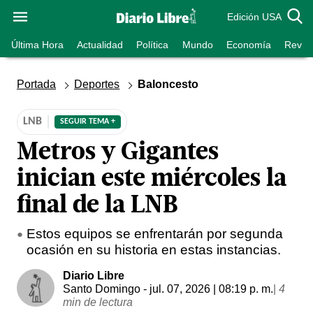
Edición USA
Última Hora
Actualidad
Política
Mundo
Economía
Revist
Portada
Deportes
Baloncesto
LNB
SEGUIR TEMA +
Metros y Gigantes
inician este miércoles la
final de la LNB
Estos equipos se enfrentarán por segunda
ocasión en su historia en estas instancias.
Diario Libre
Santo Domingo
- jul. 07, 2026 | 08:19 p. m.
|
4
min de lectura