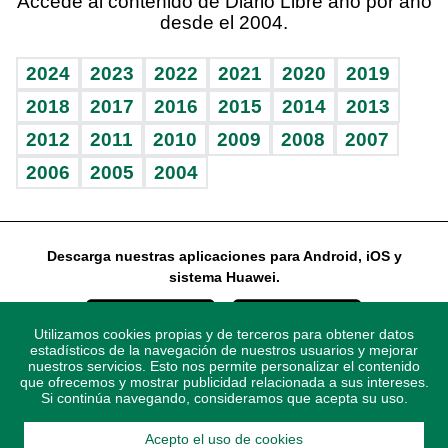
Accede al contenido de Diario Libre año por año
desde el 2004.
Diario de nutrición
Libreta deportiva
Lecturas
Mundo gamer
RSS
Vida y familia
BRV
Más firmas
Guía del dinero
Horóscopos
2024
2023
2022
2021
2020
2019
Eñe
TBT Deportivo
2018
2017
2016
2015
2014
2013
2012
2011
2010
2009
2008
2007
Celebrando la vida
2006
2005
2004
Sin complejos
En pocas palabras
Descarga nuestras aplicaciones para Android, iOS y
Escuchando al corazón
sistema Huawei.
Economía Personal
Utilizamos cookies propias y de terceros para obtener datos
Consulta Libre
estadísticos de la navegación de nuestros usuarios y mejorar
nuestros servicios. Esto nos permite personalizar el contenido
que ofrecemos y mostrar publicidad relacionada a sus intereses.
Si continúa navegando, consideramos que acepta su uso.
Acepto el uso de cookies