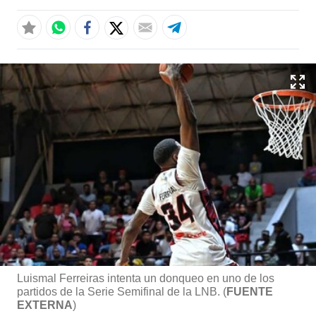
Luismal Ferreiras intenta un donqueo en uno de los
partidos de la Serie Semifinal de la LNB. (
FUENTE
EXTERNA
)