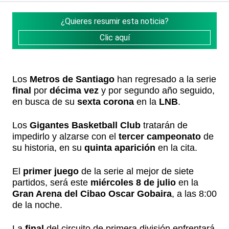
¿Quieres resumir esta noticia?
Clic aquí
Los
Metros de Santiago
han regresado a la serie
final
por
décima vez
y por segundo año seguido,
en busca de su
sexta corona
en la
LNB
.
Los
Gigantes Basketball Club
tratarán de
impedirlo y alzarse con el
tercer campeonato
de
su historia, en su
quinta aparición
en la cita.
El
primer juego
de la serie al mejor de siete
partidos, será este
miércoles 8 de julio
en la
Gran Arena del Cibao Oscar Gobaira
, a las 8:00
de la noche.
La
final
del circuito de primera división enfrentará