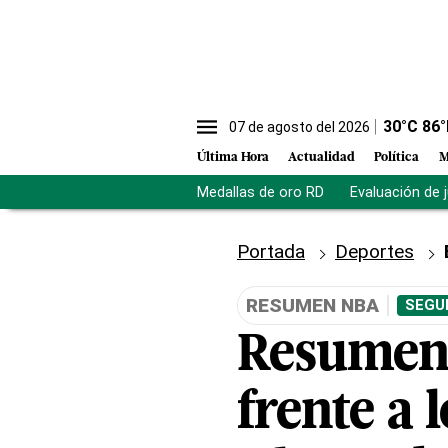
30
°C
86
°
07 de agosto del 2026
Última Hora
Actualidad
Política
M
Medallas de oro RD
Evaluación de 
Portada
Deportes
RESUMEN NBA
SEGU
Resumen 
frente a 