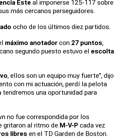
encia Este
al imponerse 125-117 sobre
 sus más cercanos perseguidores.
nado
ocho de los últimos diez partidos.
el
máximo anotador
con
27 puntos
,
rcano segundo puesto estuvo el
escolta
ivo
, ellos son un equipo muy fuerte", dijo
nto con mi actuación, perdí la pelota
 tendremos una oportunidad para
n no fue correspondida por los
e gritaron al ritmo de
M-V-P
cada vez
ros libres
en el TD Garden de Boston.