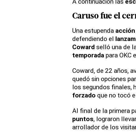
A continuación las
esc
Caruso
fue el
cer
Una estupenda
acción
defendiendo el
lanzam
Coward
selló una de l
temporada
para OKC e
Coward, de 22 años, av
quedó sin opciones par
los segundos finales, 
forzado
que no tocó el
Al final de la primera p
puntos
, lograron llev
arrollador de los visita