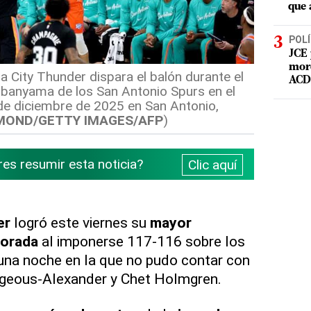
que 
POLÍ
JCE 
mord
 City Thunder dispara el balón durante el
ACD 
banyama de los San Antonio Spurs en el
de diciembre de 2025 en San Antonio,
MOND/GETTY IMAGES/AFP
)
res resumir esta noticia?
Clic aquí
er
logró este viernes su
mayor
orada
al imponerse 117-116 sobre los
una noche en la que no pudo contar con
ilgeous-Alexander y Chet Holmgren.