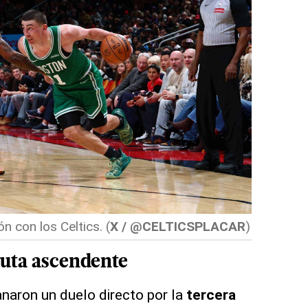
n con los Celtics.
(
X / @CELTICSPLACAR
)
ruta ascendente
naron un duelo directo por la
tercera