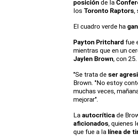
posición
de la
Confer
los
Toronto Raptors
,
El cuadro verde ha
ga
Payton Pritchard
fue 
mientras que en un ce
Jaylen Brown
, con 25.
"Se trata de
ser agres
Brown. "No estoy conte
muchas veces, mañana
mejorar".
La
autocrítica
de Brow
aficionados
, quienes l
que fue a la
línea de ti