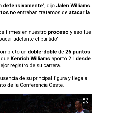
en defensivamente
", dijo
Jalen Williams
.
ntos
no entraban tratamos de
atacar la
.
s firmes en nuestro
proceso
y eso fue
acar adelante el partido".
 completó un
doble-doble
de
26 puntos
 que
Kenrich Williams
aportó 21
desde
ejor registro de su carrera.
usencia de su principal figura y llega a
ato de la Conferencia Oeste.