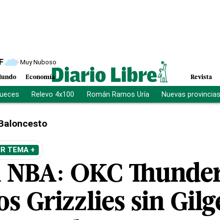
F
Muy Nuboso
undo
Economía
Revista
jueces
Relevo 4x100
Román Ramos Uría
Nuevas provincia
Baloncesto
IR TEMA +
NBA: OKC Thunder 
los Grizzlies sin Gil