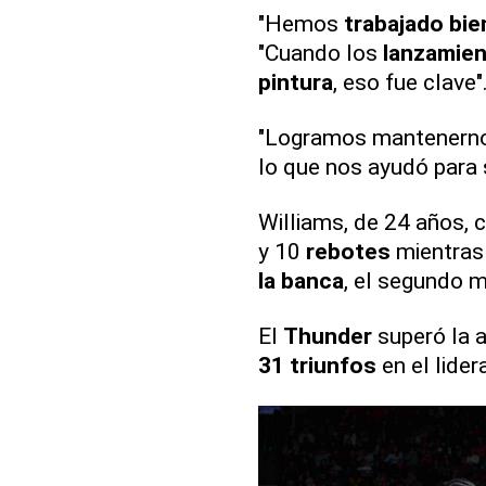
"Hemos
trabajado bi
"Cuando los
lanzamie
pintura
, eso fue clave"
"Logramos mantenerno
lo que nos ayudó para s
Williams, de 24 años,
y 10
rebotes
mientras
la banca
, el segundo m
El
Thunder
superó la a
31 triunfos
en el lider