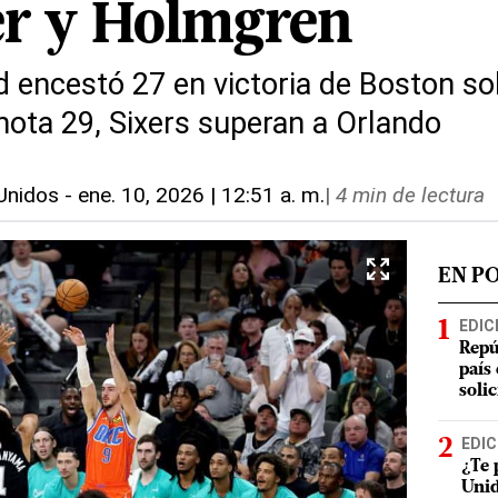
er y Holmgren
d encestó 27 en victoria de Boston s
ota 29, Sixers superan a Orlando
Unidos
-
ene. 10, 2026 | 12:51 a. m.
|
4 min de lectura
EN P
EDIC
Repú
país
soli
EDIC
¿Te 
Unid