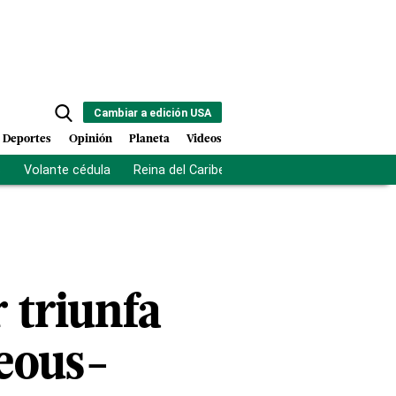
Cambiar a edición USA
Deportes
Opinión
Planeta
Videos
s
Volante cédula
Reina del Caribe
Clausura Juegos Centro
triunfa
geous-