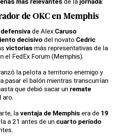
enas más relevantes
de la
jornada
:
rador de OKC
en Memphis
 defensiva
de Alex
Caruso
iento decisivo
del novato
Cedric
as
victorias
más representativas de la
n el FedEx Forum (Memphis).
anzó la pelota a territorio enemigo y
a pasar el balón mientras transcurrían
hasta que debió sacar un
remate
 aro.
arte, la
ventaja de Memphis
era de
19
arla a 21 antes de un
cuarto período
ntes.