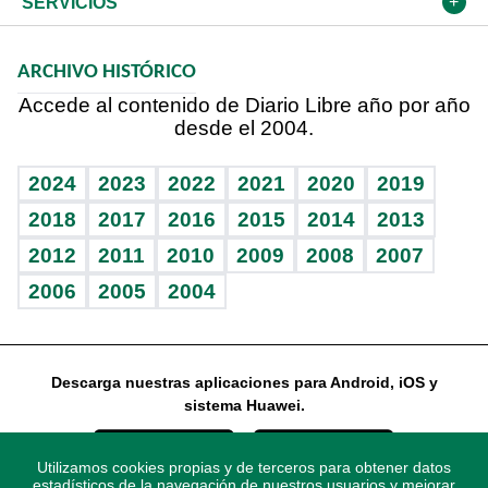
Frente al Statu Quo
Cambio climático
Opinión
SERVICIOS
Macroeconomía
Mi mascota
Resultados deportivos
El Espía
Planeta
Efemérides
ARCHIVO HISTÓRICO
Hablando con el pediatra
Línea de hit
Noticiero Poteleche
Hecho en casa
Cumpleaños
Accede al contenido de Diario Libre año por año
desde el 2004.
Diario de nutrición
Libreta deportiva
Columnistas
Mundo gamer
RSS
Vida y familia
BRV
Ágora
Guía del dinero
Horóscopos
2024
2023
2022
2021
2020
2019
Eñe
TBT Deportivo
2018
2017
2016
2015
2014
2013
2012
2011
2010
2009
2008
2007
Celebrando la vida
2006
2005
2004
Sin complejos
En pocas palabras
Descarga nuestras aplicaciones para Android, iOS y
Escuchando al corazón
sistema Huawei.
Economía Personal
Utilizamos cookies propias y de terceros para obtener datos
Consulta Libre
estadísticos de la navegación de nuestros usuarios y mejorar