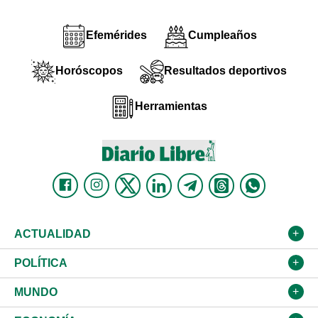
Efemérides
Cumpleaños
Horóscopos
Resultados deportivos
Herramientas
ACTUALIDAD
Nacional
POLÍTICA
Ciudad
Partidos
MUNDO