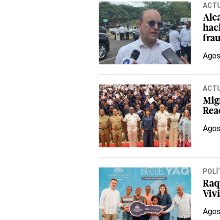
ACT
Alc
hac
fra
Agos
ACT
Mig
Rea
Agos
POLÍ
Raq
Viv
Agos