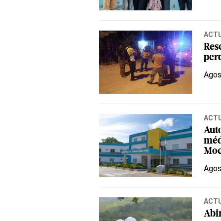
ACT
Resc
per
Agos
ACT
Aut
méd
Mo
Agos
ACT
Abi