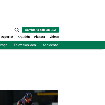
Cambiar a edición USA
Deportes
Opinión
Planeta
Videos
droga
Televisión local
Accidente Los Ríos
Fuerza antipandilla