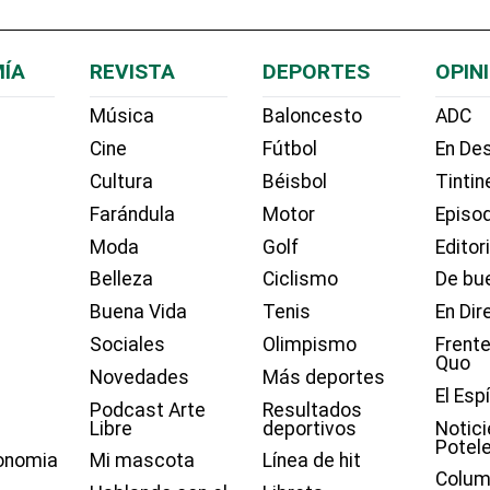
ÍA
REVISTA
DEPORTES
OPIN
Música
Baloncesto
ADC
Cine
Fútbol
En Des
Cultura
Béisbol
Tintin
Farándula
Motor
Episo
Moda
Golf
Editor
Belleza
Ciclismo
De bue
Buena Vida
Tenis
En Dir
Sociales
Olimpismo
Frente
Quo
Novedades
Más deportes
El Esp
Podcast Arte
Resultados
Libre
deportivos
Notici
Potel
onomia
Mi mascota
Línea de hit
Colum