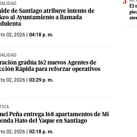
AC
UALIDAD
El 
alde de Santiago atribuye intento de
pie
keo al Ayuntamiento a llamada
ate
udulenta
to 02, 2026 |
04:18 p. m.
UALIDAD
ración gradúa 162 nuevos Agentes de
cción Rápida para reforzar operativos
to 02, 2026 |
03:29 p. m.
TICA
uel Peña entrega 168 apartamentos de Mi
ienda Hato del Yaque en Santiago
to 02, 2026 |
02:18 p. m.