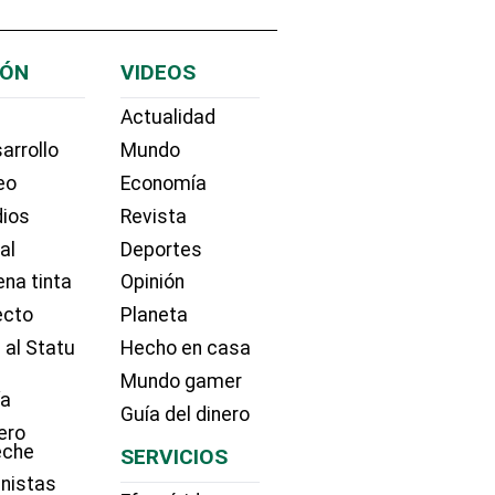
IÓN
VIDEOS
Actualidad
arrollo
Mundo
eo
Economía
dios
Revista
ial
Deportes
na tinta
Opinión
ecto
Planeta
 al Statu
Hecho en casa
Mundo gamer
ía
Guía del dinero
ero
eche
SERVICIOS
nistas