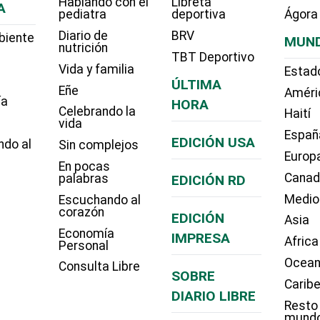
Hablando con el
Libreta
A
pediatra
deportiva
Ágora
Diario de
BRV
biente
MUN
nutrición
TBT Deportivo
Vida y familia
Estad
ÚLTIMA
Eñe
Améri
ía
HORA
Celebrando la
Haití
vida
Españ
EDICIÓN USA
ndo al
Sin complejos
Europ
En pocas
Cana
palabras
EDICIÓN RD
Medio
Escuchando al
corazón
EDICIÓN
Asia
Economía
IMPRESA
Africa
Personal
Ocean
Consulta Libre
SOBRE
Carib
DIARIO LIBRE
Resto
mund