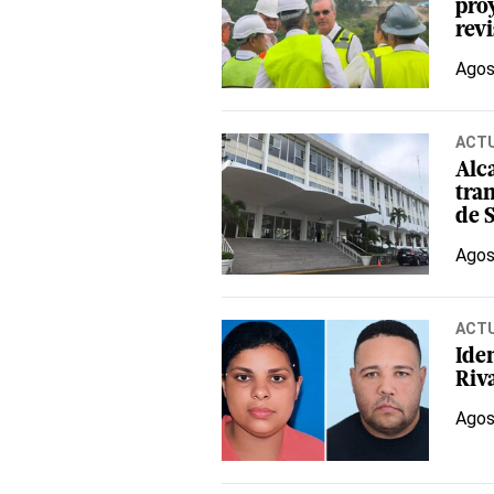
proy
revi
Agos
ACT
Alc
tra
de 
Agos
ACT
Iden
Riva
Agos