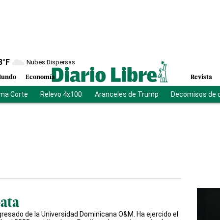
8
°F
Nubes Dispersas
undo
Economía
Revista
ma Corte
Relevo 4x100
Aranceles de Trump
Decomisos de 
pata
egresado de la Universidad Dominicana O&M. Ha ejercido el