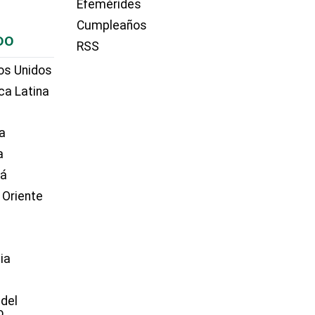
Efemérides
Cumpleaños
DO
RSS
os Unidos
ca Latina
a
a
dá
 Oriente
ia
e
 del
o