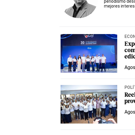
periodismo desde
mejores interes
ECO
Exp
com
edi
Agos
POLÍ
Ree
pro
Agos