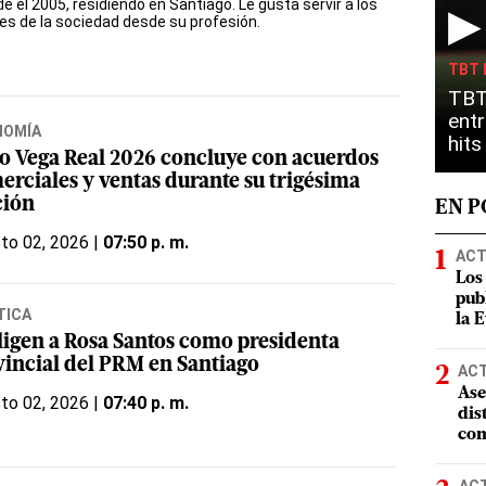
 el 2005, residiendo en Santiago. Le gusta servir a los
▶
es de la sociedad desde su profesión.
TBT 
TBT
entr
NOMÍA
hit
o Vega Real 2026 concluye con acuerdos
erciales y ventas durante su trigésima
ción
EN 
to 02, 2026 |
07:50 p. m.
ACT
Los
pub
TICA
la 
ligen a Rosa Santos como presidenta
vincial del PRM en Santiago
AC
Ase
to 02, 2026 |
07:40 p. m.
dis
com