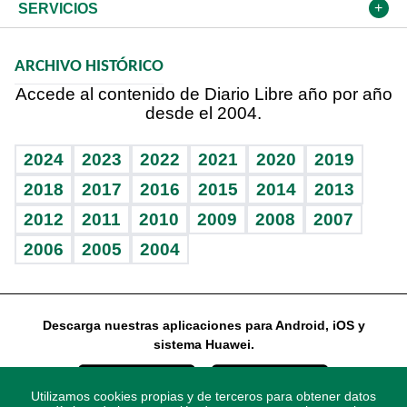
Resto del mundo
Economía personal
Podcast Arte Libre
Más deportes
El Espía
Cambio climático
Opinión
SERVICIOS
Macroeconomía
Mi mascota
Resultados deportivos
Noticiero Poteleche
Planeta
Efemérides
ARCHIVO HISTÓRICO
Hablando con el pediatra
Línea de hit
Columnistas
Hecho en casa
Cumpleaños
Accede al contenido de Diario Libre año por año
desde el 2004.
Diario de nutrición
Libreta deportiva
Lecturas
Mundo gamer
RSS
Vida y familia
BRV
Más firmas
Guía del dinero
Horóscopos
2024
2023
2022
2021
2020
2019
Eñe
TBT Deportivo
2018
2017
2016
2015
2014
2013
2012
2011
2010
2009
2008
2007
Celebrando la vida
2006
2005
2004
Sin complejos
En pocas palabras
Descarga nuestras aplicaciones para Android, iOS y
Escuchando al corazón
sistema Huawei.
Economía Personal
Utilizamos cookies propias y de terceros para obtener datos
Consulta Libre