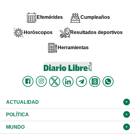
Efemérides
Cumpleaños
Horóscopos
Resultados deportivos
Herramientas
ACTUALIDAD
Nacional
POLÍTICA
Ciudad
Partidos
MUNDO