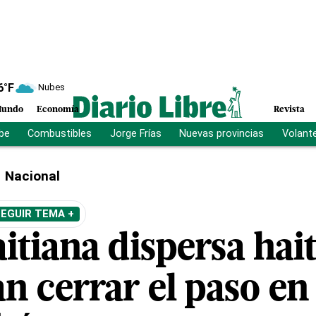
6
°F
Nubes
undo
Economía
Revista
ibe
Combustibles
Jorge Frías
Nuevas provincias
Volant
Nacional
EGUIR TEMA +
aitiana dispersa hai
n cerrar el paso en 