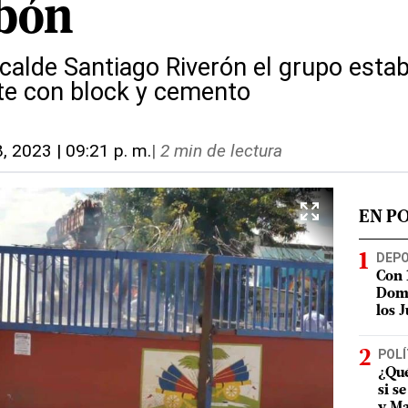
abón
lcalde Santiago Riverón el grupo esta
te con block y cemento
8, 2023 | 09:21 p. m.
|
2 min de lectura
EN P
DEP
Con 
Domi
los 
POLÍ
¿Qué
si s
y Ma