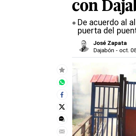
con Daj
De acuerdo al a
puerta del puen
José Zapata
Dajabón
-
oct. 0