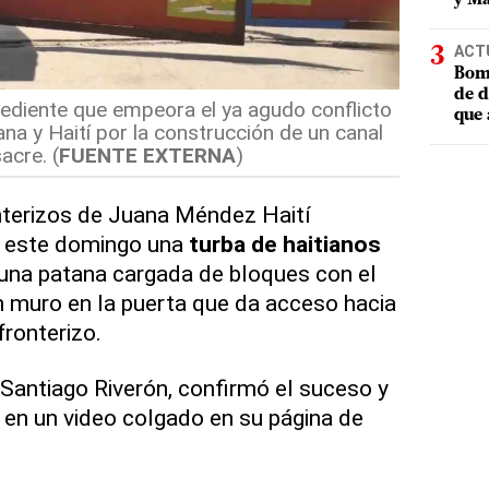
ACT
Bomb
de d
rediente que empeora el ya agudo conflicto
que 
na y Haití por la construcción de un canal
acre. (
FUENTE EXTERNA
)
nterizos de Juana Méndez Haití
n este domingo una
turba de haitianos
 una patana cargada de bloques con el
un muro en la puerta que da acceso hacia
fronterizo.
 Santiago Riverón, confirmó el suceso y
e en un video colgado en su página de