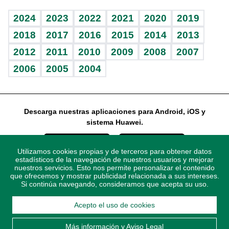
Vida y familia
BRV
Más firmas
Guía del dinero
Horóscopos
2024
2023
2022
2021
2020
2019
Eñe
TBT Deportivo
2018
2017
2016
2015
2014
2013
2012
2011
2010
2009
2008
2007
Celebrando la vida
2006
2005
2004
Sin complejos
En pocas palabras
Descarga nuestras aplicaciones para Android, iOS y
Escuchando al corazón
sistema Huawei.
Economía Personal
Utilizamos cookies propias y de terceros para obtener datos
Consulta Libre
estadísticos de la navegación de nuestros usuarios y mejorar
nuestros servicios. Esto nos permite personalizar el contenido
que ofrecemos y mostrar publicidad relacionada a sus intereses.
Si continúa navegando, consideramos que acepta su uso.
Acepto el uso de cookies
© 2021 Diario Libre, todos los derechos reservados.
Consulta el
Aviso Legal
. Ponte en
Contacto
con nosotros y
Más información y Aviso Legal