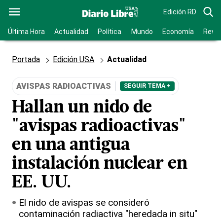
Edición RD
Última Hora
Actualidad
Política
Mundo
Economía
Revis
Portada
Edición USA
Actualidad
AVISPAS RADIOACTIVAS
SEGUIR TEMA +
Hallan un nido de
"avispas radioactivas"
en una antigua
instalación nuclear en
EE. UU.
El nido de avispas se consideró
contaminación radiactiva "heredada in situ"