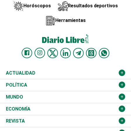
Horóscopos
Resultados deportivos
Herramientas
ACTUALIDAD
Nacional
POLÍTICA
Ciudad
Partidos
MUNDO
Educación
JCE
Estados Unidos
ECONOMÍA
Salud
TSE
América Latina
Finanzas
REVISTA