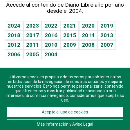
Columnistas
Hecho en casa
Cumpleaños
Accede al contenido de Diario Libre año por año
desde el 2004.
Diario de nutrición
Libreta deportiva
Lecturas
Mundo gamer
RSS
Vida y familia
BRV
Más firmas
Guía del dinero
Horóscopos
2024
2023
2022
2021
2020
2019
Eñe
TBT Deportivo
2018
2017
2016
2015
2014
2013
Juegos
2012
2011
2010
2009
2008
2007
Celebrando la vida
2006
2005
2004
Sin complejos
En pocas palabras
Utilizamos cookies propias y de terceros para obtener datos
Descarga nuestras aplicaciones para Android, iOS y
Escuchando al corazón
estadísticos de la navegación de nuestros usuarios y mejorar
sistema Huawei.
nuestros servicios. Esto nos permite personalizar el contenido
que ofrecemos y mostrar publicidad relacionada a sus
Economía Personal
intereses. Si continúa navegando, consideramos que acepta su
uso.
Consulta Libre
Acepto el uso de cookies
© 2021 Diario Libre, todos los derechos reservados.
Consulta el
Aviso Legal
. Ponte en
Contacto
con
Más información y Aviso Legal
nosotros y conoce más sobre Diario Libre