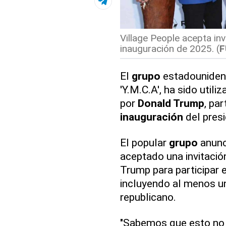
Village People acepta in
inauguración de 2025. (
F
El
grupo
estadounide
'Y.M.C.A', ha sido util
por
Donald Trump
, pa
inauguración
del presi
El popular
grupo
anunci
aceptado una invitació
Trump para participar e
incluyendo al menos un
republicano.
"Sabemos que esto no h