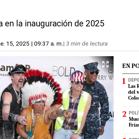
a en la inauguración de 2025
e. 15, 2025 | 09:37 a. m.
|
3 min de lectura
EN P
DEP
Las 
del 
Colo
POLÍ
Muer
Fría