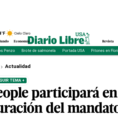
4
°F
Cielo Claro
undo
Economía
Revista
os Penzo
Brote de salmonela
Portada USA
Pitones en Flor
Actualidad
GUIR TEMA +
eople participará en
uración del mandat