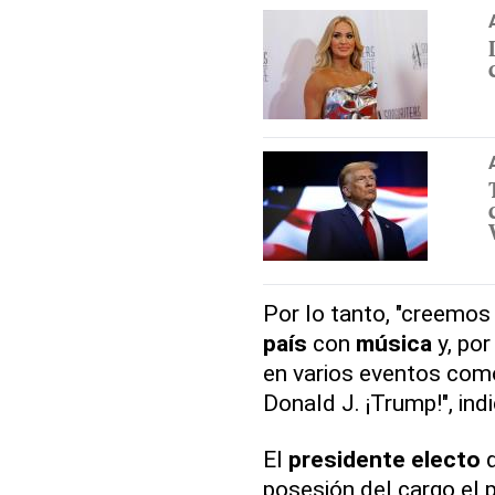
Por lo tanto, "creemos
país
con
música
y, por
en varios eventos com
Donald J. ¡Trump!", ind
El
presidente electo
posesión del cargo el 