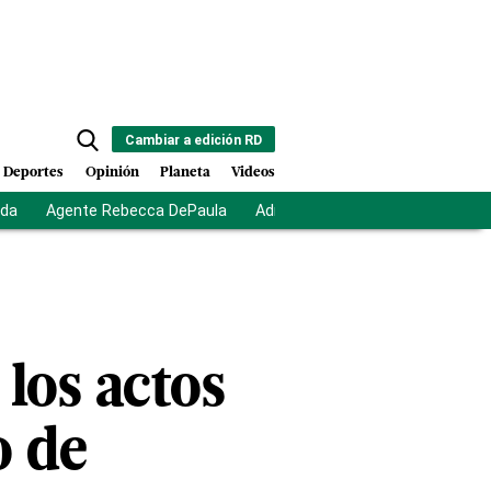
Cambiar a edición RD
Deportes
Opinión
Planeta
Videos
ida
Agente Rebecca DePaula
Adriano Espaillat
Multas a mi
 los actos
o de