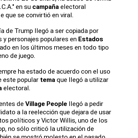
.C.A." en su
campaña
electoral
 que se convirtió en viral.
ía de Trump llegó a ser copiada por
 y personajes populares en
Estados
itado en los últimos meses en todo tipo
eno de juego.
empre ha estado de acuerdo con el uso
 este popular
tema
que llegó a utilizar
a
electoral.
entes de
Village People
llegó a pedir
idato a la reelección que dejara de usar
os políticos y Victor Willis, uno de los
p, no sólo criticó la utilización de
ambién se mostró molesto en el pasado