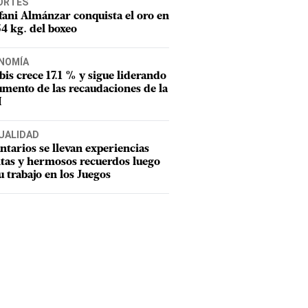
ORTES
fani Almánzar conquista el oro en
54 kg. del boxeo
NOMÍA
tbis crece 17.1 % y sigue liderando
umento de las recaudaciones de la
I
UALIDAD
ntarios se llevan experiencias
tas y hermosos recuerdos luego
u trabajo en los Juegos