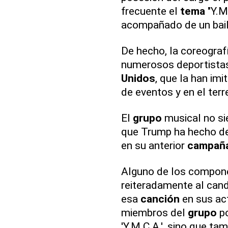
frecuente el
tema
"Y.M
acompañado de un baile
De hecho, la coreograf
numerosos deportistas
Unidos
, que la han im
de eventos y en el terr
El
grupo
musical no si
que Trump ha hecho de
en su anterior
campañ
Alguno de los compon
reiteradamente al cand
esa
canción
en sus act
miembros del
grupo
po
'Y.M.C.A.', sino que t