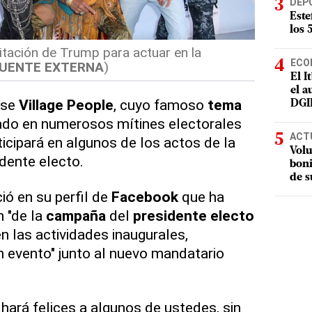
DEP
Este
los 
vitación de Trump para actuar en la
ECO
UENTE EXTERNA
)
El I
el a
nse
Village People
, cuyo famoso
tema
DGI
izado en numerosos mítines electorales
ACT
rticipará en algunos de los actos de la
Volu
dente electo.
boni
de s
ó en su perfil de
Facebook
que ha
n "de la
campaña
del
presidente electo
n las actividades inaugurales,
 evento" junto al nuevo mandatario
ará felices a algunos de ustedes, sin