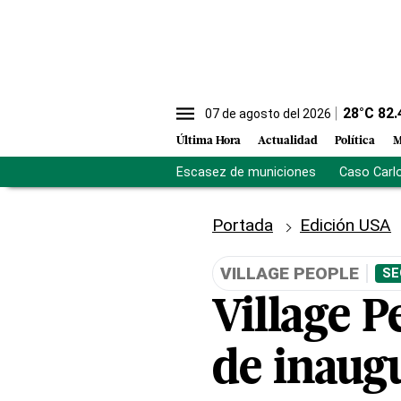
28
°C
82.
07 de agosto del 2026
Última Hora
Actualidad
Política
M
Escasez de municiones
Caso Carl
Portada
Edición USA
VILLAGE PEOPLE
SE
Village P
de inaug