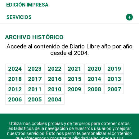
Caribe
Global y variable
Novedades
Olimpismo
Noticiero Poteleche
Martes de tecnología
Deportes
EDICIÓN IMPRESA
Resto del mundo
Economía personal
Podcast Arte Libre
Más deportes
Columnistas
Cambio climático
Opinión
SERVICIOS
Macroeconomía
Mi mascota
Resultados deportivos
Lecturas
Planeta
Efemérides
ARCHIVO HISTÓRICO
Hablando con el pediatra
Línea de hit
Más firmas
Hecho en casa
Cumpleaños
Accede al contenido de Diario Libre año por año
desde el 2004.
Diario de nutrición
BRV
Mundo gamer
RSS
Vida y familia
TBT Deportivo
Guía del dinero
Horóscopos
2024
2023
2022
2021
2020
2019
Eñe
2018
2017
2016
2015
2014
2013
Crucigramas
2012
2011
2010
2009
2008
2007
Celebrando la vida
2006
2005
2004
Sin complejos
En pocas palabras
Utilizamos cookies propias y de terceros para obtener datos
Descarga nuestras aplicaciones para Android, iOS y
Escuchando al corazón
estadísticos de la navegación de nuestros usuarios y mejorar
sistema Huawei.
nuestros servicios. Esto nos permite personalizar el contenido
que ofrecemos y mostrar publicidad relacionada a sus