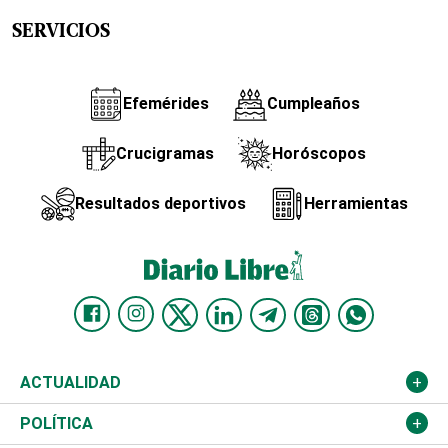
SERVICIOS
Efemérides
Cumpleaños
Crucigramas
Horóscopos
Resultados deportivos
Herramientas
ACTUALIDAD
Nacional
POLÍTICA