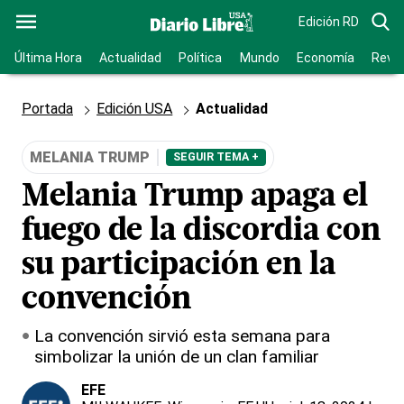
Edición RD
Última Hora
Actualidad
Política
Mundo
Economía
Revis
Portada
Edición USA
Actualidad
MELANIA TRUMP
SEGUIR TEMA +
Melania Trump apaga el
fuego de la discordia con
su participación en la
convención
La convención sirvió esta semana para
simbolizar la unión de un clan familiar
EFE