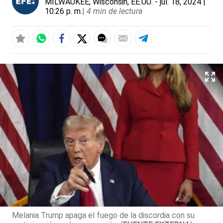
MILWAUKEE, Wisconsin, EE.UU.
- jul. 18, 2024 |
10:26 p. m.
|
4 min de lectura
Melania Trump apaga el fuego de la discordia con su