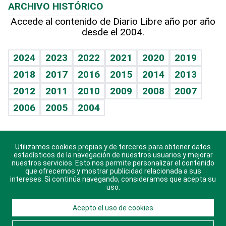
ARCHIVO HISTÓRICO
Hablando con el pediatra
Línea de hit
Más firmas
Hecho en casa
Cumpleaños
Accede al contenido de Diario Libre año por año
desde el 2004.
Diario de nutrición
BRV
Mundo gamer
RSS
Vida y familia
TBT Deportivo
Guía del dinero
Horóscopos
2024
2023
2022
2021
2020
2019
Eñe
2018
2017
2016
2015
2014
2013
Crucigramas
2012
2011
2010
2009
2008
2007
Celebrando la vida
2006
2005
2004
Sin complejos
En pocas palabras
Utilizamos cookies propias y de terceros para obtener datos
Descarga nuestras aplicaciones para Android, iOS y
Escuchando al corazón
estadísticos de la navegación de nuestros usuarios y mejorar
sistema Huawei.
nuestros servicios. Esto nos permite personalizar el contenido
que ofrecemos y mostrar publicidad relacionada a sus
Economía Personal
intereses. Si continúa navegando, consideramos que acepta su
uso.
Consulta Libre
Acepto el uso de cookies
© 2021 Diario Libre, todos los derechos reservados.