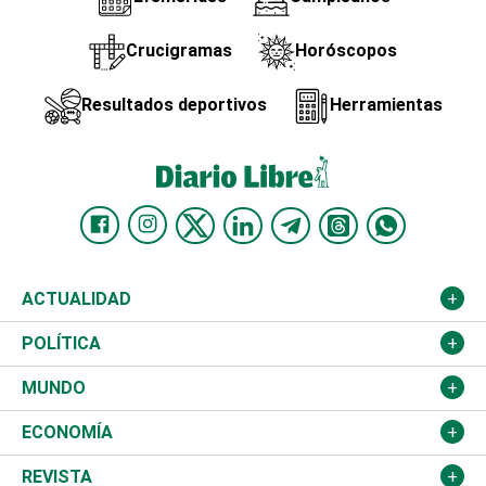
Crucigramas
Horóscopos
Resultados deportivos
Herramientas
ACTUALIDAD
Nacional
POLÍTICA
Ciudad
Partidos
MUNDO
Educación
JCE
Estados Unidos
ECONOMÍA
Salud
TSE
América Latina
Finanzas
REVISTA