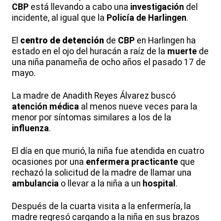
CBP
está llevando a cabo una
investigación
del
incidente, al igual que la
Policía de Harlingen
.
El
centro de detención
de
CBP
en Harlingen ha
estado en el ojo del huracán a raíz de la
muerte
de
una niña panameña de ocho años el pasado 17 de
mayo.
La madre de Anadith Reyes Álvarez buscó
atención médica
al menos nueve veces para la
menor por síntomas similares a los de la
influenza
.
El día en que murió, la niña fue atendida en cuatro
ocasiones por una
enfermera practicante
que
rechazó la solicitud de la madre de llamar una
ambulancia
o llevar a la niña a un
hospital
.
Después de la cuarta visita a la enfermería, la
madre regresó cargando a la niña en sus brazos