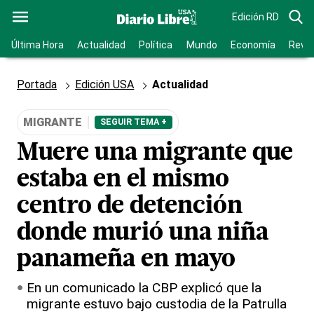
Edición RD
Última Hora
Actualidad
Política
Mundo
Economía
Revis
Portada
Edición USA
Actualidad
MIGRANTE
SEGUIR TEMA +
Muere una migrante que
estaba en el mismo
centro de detención
donde murió una niña
panameña en mayo
En un comunicado la CBP explicó que la
migrante estuvo bajo custodia de la Patrulla