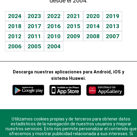
desde el 2004.
Diario de nutrición
Libreta deportiva
Lecturas
Mundo gamer
RSS
Vida y familia
BRV
Más firmas
Guía del dinero
Horóscopos
2024
2023
2022
2021
2020
2019
Eñe
TBT Deportivo
2018
2017
2016
2015
2014
2013
Juegos
2012
2011
2010
2009
2008
2007
Celebrando la vida
2006
2005
2004
Sin complejos
En pocas palabras
Descarga nuestras aplicaciones para Android, iOS y
Escuchando al corazón
sistema Huawei.
Economía Personal
Consulta Libre
© 2021 Diario Libre, todos los derechos reservados.
Utilizamos cookies propias y de terceros para obtener datos
Consulta el
Aviso Legal
. Ponte en
Contacto
con
estadísticos de la navegación de nuestros usuarios y mejorar
nosotros y conoce más sobre Diario Libre
nuestros servicios. Esto nos permite personalizar el contenido que
ofrecemos y mostrar publicidad relacionada a sus intereses. Si