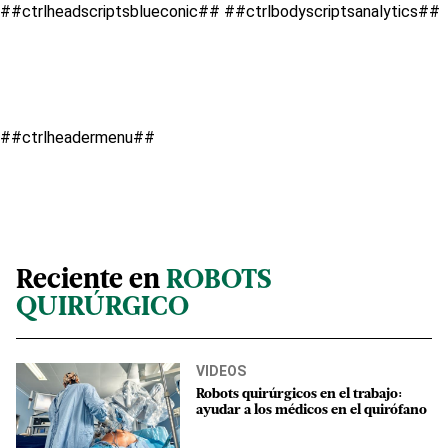
##ctrlheadscriptsblueconic##
##ctrlbodyscriptsanalytics##
##ctrlheadermenu##
Reciente en
ROBOTS
QUIRÚRGICO
VIDEOS
Robots quirúrgicos en el trabajo:
ayudar a los médicos en el quirófano