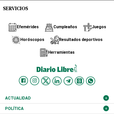
SERVICIOS
Efemérides
Cumpleaños
Juegos
Horóscopos
Resultados deportivos
Herramientas
ACTUALIDAD
Nacional
POLÍTICA