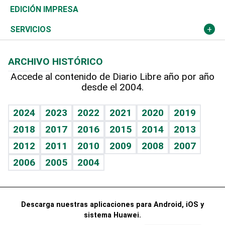
Caribe
Global y variable
Novedades
Olimpismo
Frente al Statu Quo
Despertando al gigante
Deportes
EDICIÓN IMPRESA
Resto del mundo
Economía personal
Podcast Arte Libre
Más deportes
El Espía
Cambio climático
Opinión
SERVICIOS
Macroeconomía
Mi mascota
Resultados deportivos
Noticiero Poteleche
Planeta
Efemérides
ARCHIVO HISTÓRICO
Hablando con el pediatra
Línea de hit
Columnistas
Hecho en casa
Cumpleaños
Accede al contenido de Diario Libre año por año
desde el 2004.
Diario de nutrición
Libreta deportiva
Lecturas
Mundo gamer
RSS
Vida y familia
BRV
Más firmas
Guía del dinero
Horóscopos
2024
2023
2022
2021
2020
2019
Eñe
TBT Deportivo
2018
2017
2016
2015
2014
2013
Juegos
2012
2011
2010
2009
2008
2007
Celebrando la vida
2006
2005
2004
Sin complejos
En pocas palabras
Descarga nuestras aplicaciones para Android, iOS y
Escuchando al corazón
sistema Huawei.