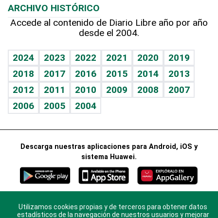
ARCHIVO HISTÓRICO
Hablando con el pediatra
Línea de hit
Columnistas
Hecho en casa
Cumpleaños
Accede al contenido de Diario Libre año por año
desde el 2004.
Diario de nutrición
Libreta deportiva
Lecturas
Mundo gamer
RSS
Vida y familia
BRV
Más firmas
Guía del dinero
Horóscopos
2024
2023
2022
2021
2020
2019
Eñe
TBT Deportivo
2018
2017
2016
2015
2014
2013
Juegos
2012
2011
2010
2009
2008
2007
Celebrando la vida
2006
2005
2004
Sin complejos
En pocas palabras
Descarga nuestras aplicaciones para Android, iOS y
Escuchando al corazón
sistema Huawei.
Economía Personal
Consulta Libre
Utilizamos cookies propias y de terceros para obtener datos
© 2021 Diario Libre, todos los derechos reservados.
estadísticos de la navegación de nuestros usuarios y mejorar