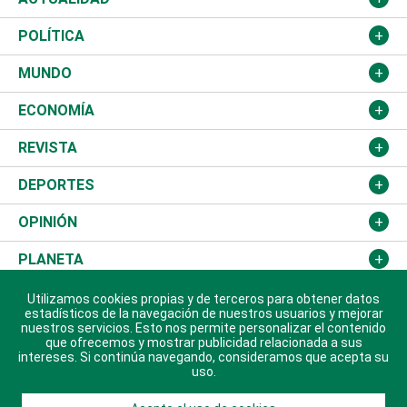
Nacional
POLÍTICA
Ciudad
Partidos
MUNDO
Educación
JCE
Estados Unidos
ECONOMÍA
Salud
TSE
América Latina
Finanzas
REVISTA
Justicia
Congreso Nacional
Haití
Turismo
Música
DEPORTES
Política
Gobierno
España
Agro
Cine
Baloncesto
OPINIÓN
Sucesos
Europa
Empleo
Cultura
Fútbol
ADC
PLANETA
A Fondo
Canadá
Negocios
Farándula
Béisbol
Delante del Sol
Medioambiente
VIDEOS
Utilizamos cookies propias y de terceros para obtener datos
estadísticos de la navegación de nuestros usuarios y mejorar
Diálogo Libre
Medio Oriente
nuestros servicios. Esto nos permite personalizar el contenido
Energía
Moda
Motor
Tintineo
Ciencia
Actualidad
ÚLTIMA HORA
que ofrecemos y mostrar publicidad relacionada a sus
intereses. Si continúa navegando, consideramos que acepta su
José Boquete
Asia
Consumo
Belleza
Golf
Editorial
Clima
Mundo
SOBRE DIARIO LIBRE
uso.
Reportajes
África
Vivienda
Buena Vida
Ciclismo
De buena tinta
Tecnología
Economía
EDICIÓN USA