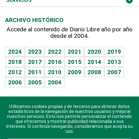
Opinión
SERVICIOS
Macroeconomía
Mi mascota
Resultados deportivos
Noticiero Poteleche
Planeta
Efemérides
ARCHIVO HISTÓRICO
Hablando con el pediatra
Línea de hit
Columnistas
Hecho en casa
Cumpleaños
Accede al contenido de Diario Libre año por año
desde el 2004.
Diario de nutrición
Libreta deportiva
Lecturas
Mundo gamer
RSS
Vida y familia
BRV
Más firmas
Guía del dinero
Horóscopos
2024
2023
2022
2021
2020
2019
Eñe
TBT Deportivo
2018
2017
2016
2015
2014
2013
Juegos
2012
2011
2010
2009
2008
2007
Celebrando la vida
2006
2005
2004
Sin complejos
En pocas palabras
Utilizamos cookies propias y de terceros para obtener datos
Descarga nuestras aplicaciones para Android, iOS y
Escuchando al corazón
estadísticos de la navegación de nuestros usuarios y mejorar
sistema Huawei.
nuestros servicios. Esto nos permite personalizar el contenido
que ofrecemos y mostrar publicidad relacionada a sus
Economía Personal
intereses. Si continúa navegando, consideramos que acepta su
uso.
Consulta Libre