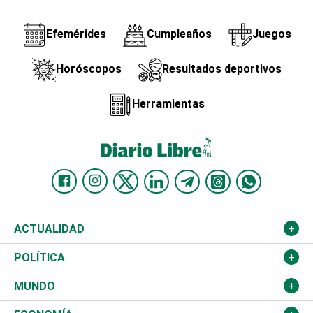
Efemérides
Cumpleaños
Juegos
Horóscopos
Resultados deportivos
Herramientas
ACTUALIDAD
Nacional
POLÍTICA
Ciudad
Partidos
MUNDO