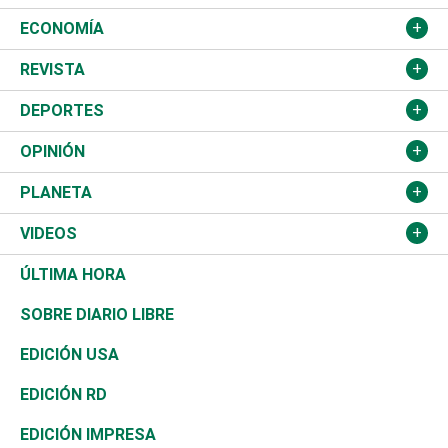
Educación
JCE
Estados Unidos
ECONOMÍA
Salud
TSE
América Latina
Finanzas
REVISTA
Justicia
Congreso Nacional
Haití
Turismo
Música
DEPORTES
Política
Gobierno
España
Agro
Cine
Baloncesto
OPINIÓN
Sucesos
Europa
Empleo
Cultura
Fútbol
ADC
PLANETA
A Fondo
Canadá
Negocios
Farándula
Béisbol
Mirada Libre
Medioambiente
VIDEOS
Diálogo Libre
Medio Oriente
Energía
Moda
Motor
Editorial
Ciencia
Actualidad
ÚLTIMA HORA
José Boquete
Asia
Consumo
Belleza
Golf
De buena tinta
Clima
Mundo
SOBRE DIARIO LIBRE
Reportajes
África
Vivienda
Buena Vida
Ciclismo
En Directo
Tecnología
Economía
EDICIÓN USA
Ocenanía
Telecom.
Sociales
Tenis
El Espía
Historia
Revista
EDICIÓN RD
Caribe
Global y variable
Novedades
Olimpismo
Noticiero Poteleche
Martes de tecnología
Deportes
EDICIÓN IMPRESA