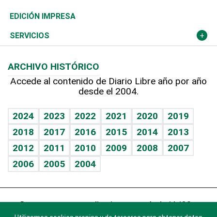
Caribe
Global y variable
Novedades
Olimpismo
Noticiero Poteleche
Martes de tecnología
Deportes
EDICIÓN IMPRESA
Resto del mundo
Economía personal
Podcast Arte Libre
Más deportes
Columnistas
Cambio climático
Opinión
SERVICIOS
Macroeconomía
Mi mascota
Resultados deportivos
Lecturas
Planeta
Efemérides
ARCHIVO HISTÓRICO
Hablando con el pediatra
Línea de hit
Más firmas
Hecho en casa
Cumpleaños
Accede al contenido de Diario Libre año por año
desde el 2004.
Diario de nutrición
BRV
Mundo gamer
RSS
Vida y familia
TBT Deportivo
Guía del dinero
Horóscopos
2024
2023
2022
2021
2020
2019
Eñe
2018
2017
2016
2015
2014
2013
Crucigramas
2012
2011
2010
2009
2008
2007
Celebrando la vida
2006
2005
2004
Sin complejos
En pocas palabras
Descarga nuestras aplicaciones para Android, iOS y
Escuchando al corazón
sistema Huawei.