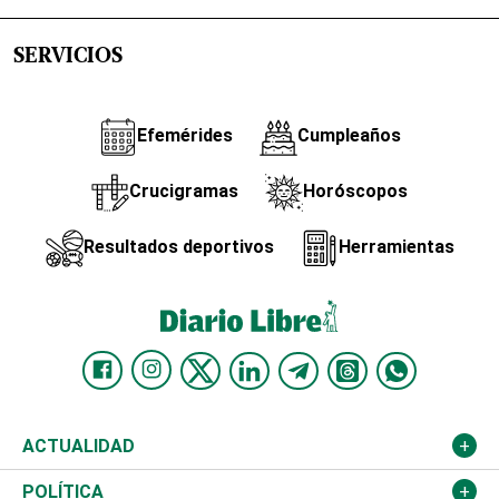
SERVICIOS
Efemérides
Cumpleaños
Crucigramas
Horóscopos
Resultados deportivos
Herramientas
ACTUALIDAD
Nacional
POLÍTICA