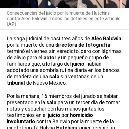
Consecuencias del juicio por la muerte de Hutchins
contra Alec Baldwin. Todos los detalles en este artículo.
(
AP
)
La saga judicial de casi tres años de
Alec Baldwin
por la muerte de una
directora de fotografía
terminó el viernes sin veredicto, pero con lágrimas
de alivio para el
actor
y un pequeño grupo de
familiares que, a lo largo del
juicio
, habían
adoptado una sombría rutina diaria en los bancos
de madera de una
sala
sin ventanas de un
tribunal
de Nuevo México.
Por la mañana, 16 miembros del jurado se habían
presentado en la
sala
para un tercer día de tomar
notas y escuchar con las manos juntas los
testimonios en el
juicio
por
homicidio
involuntario
contra Baldwin por la muerte de la
cinefotógrafa Halyna
Hutchins
, quien recibió un