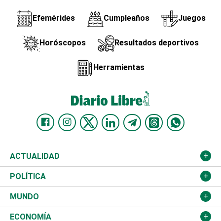
Efemérides
Cumpleaños
Juegos
Horóscopos
Resultados deportivos
Herramientas
ACTUALIDAD
Nacional
POLÍTICA
Ciudad
Partidos
MUNDO
Educación
JCE
Estados Unidos
ECONOMÍA