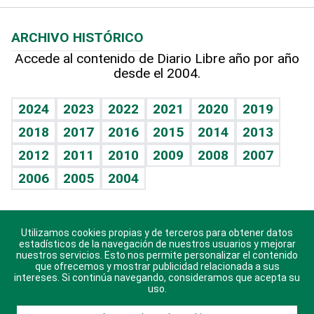
Macroeconomía
Mi mascota
Resultados deportivos
Noticiero Poteleche
Planeta
Efemérides
ARCHIVO HISTÓRICO
Hablando con el pediatra
Línea de hit
Columnistas
Hecho en casa
Cumpleaños
Accede al contenido de Diario Libre año por año
desde el 2004.
Diario de nutrición
Libreta deportiva
Lecturas
Mundo gamer
RSS
Vida y familia
BRV
Más firmas
Guía del dinero
Horóscopos
2024
2023
2022
2021
2020
2019
Eñe
TBT Deportivo
2018
2017
2016
2015
2014
2013
Juegos
2012
2011
2010
2009
2008
2007
Celebrando la vida
2006
2005
2004
Sin complejos
En pocas palabras
Utilizamos cookies propias y de terceros para obtener datos
Descarga nuestras aplicaciones para Android, iOS y
Escuchando al corazón
estadísticos de la navegación de nuestros usuarios y mejorar
sistema Huawei.
nuestros servicios. Esto nos permite personalizar el contenido
que ofrecemos y mostrar publicidad relacionada a sus
Economía Personal
intereses. Si continúa navegando, consideramos que acepta su
uso.
Consulta Libre