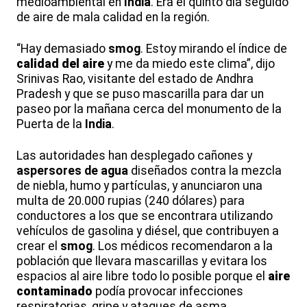
medioambiental en
India
. Era el quinto día seguido
de aire de mala calidad en la región.
“Hay demasiado
smog
. Estoy mirando el índice de
calidad del aire
y me da miedo este clima”, dijo
Srinivas Rao, visitante del estado de Andhra
Pradesh y que se puso mascarilla para dar un
paseo por la mañana cerca del monumento de la
Puerta de la
India
.
Las autoridades han desplegado cañones y
aspersores de agua
diseñados contra la mezcla
de niebla, humo y partículas, y anunciaron una
multa de 20.000 rupias (240 dólares) para
conductores a los que se encontrara utilizando
vehículos de gasolina y diésel, que contribuyen a
crear el
smog
. Los médicos recomendaron a la
población que llevara mascarillas y evitara los
espacios al aire libre todo lo posible porque el
aire
contaminado
podía provocar infecciones
respiratorias, gripe y ataques de asma.