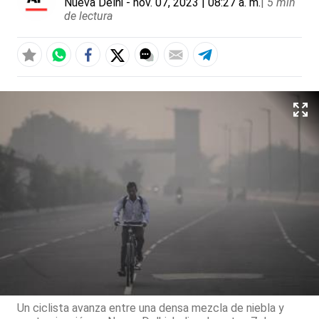
Nueva Delhi
- nov. 07, 2023 | 08:27 a. m.
|
5 min
de lectura
Un ciclista avanza entre una densa mezcla de niebla y