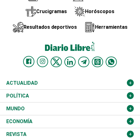
Crucigramas
Horóscopos
Resultados deportivos
Herramientas
ACTUALIDAD
Nacional
POLÍTICA
Ciudad
Partidos
MUNDO
Educación
JCE
Estados Unidos
ECONOMÍA
Salud
TSE
América Latina
Finanzas
REVISTA