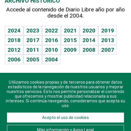
ARCHIVO HISTÓRICO
Hablando con el pediatra
Línea de hit
Más firmas
Hecho en casa
Cumpleaños
Accede al contenido de Diario Libre año por año
desde el 2004.
Diario de nutrición
BRV
Mundo gamer
RSS
Vida y familia
TBT Deportivo
Guía del dinero
Horóscopos
2024
2023
2022
2021
2020
2019
Eñe
2018
2017
2016
2015
2014
2013
Crucigramas
2012
2011
2010
2009
2008
2007
Celebrando la vida
2006
2005
2004
Sin complejos
En pocas palabras
Utilizamos cookies propias y de terceros para obtener datos
Descarga nuestras aplicaciones para Android, iOS y
Escuchando al corazón
estadísticos de la navegación de nuestros usuarios y mejorar
sistema Huawei.
nuestros servicios. Esto nos permite personalizar el contenido
que ofrecemos y mostrar publicidad relacionada a sus
Economía Personal
intereses. Si continúa navegando, consideramos que acepta su
uso.
Consulta Libre
Acepto el uso de cookies
© 2021 Diario Libre, todos los derechos reservados.
Consulta el
Aviso Legal
. Ponte en
Contacto
con
Más información y Aviso Legal