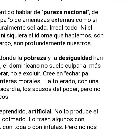
ntido hablar de "
pureza
nacional
", de
epa "o de amenazas externas como si
ralmente sellada. Irreal todo. Ni el
 ni siquiera el idioma que hablamos, son
bargo, son profundamente nuestros.
 donde la
pobreza
y la
desigualdad
han
a, el dominicano no suele culpar al más
ar, no a excluir. Cree en "echar pa
ronteras morales. Ha tolerado, con una
picardía, los abusos del poder; pero no
cos.
 aprendido,
artificial
. No lo produce el
 el colmado. Lo traen algunos con
 con toga o con ínfulas. Pero no nos