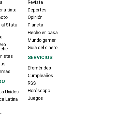
ial
Revista
na tinta
Deportes
ecto
Opinión
 al Statu
Planeta
Hecho en casa
ía
Mundo gamer
ero
Guía del dinero
eche
nistas
SERVICIOS
ras
Efemérides
irmas
Cumpleaños
DO
RSS
Horóscopo
os Unidos
Juegos
ca Latina