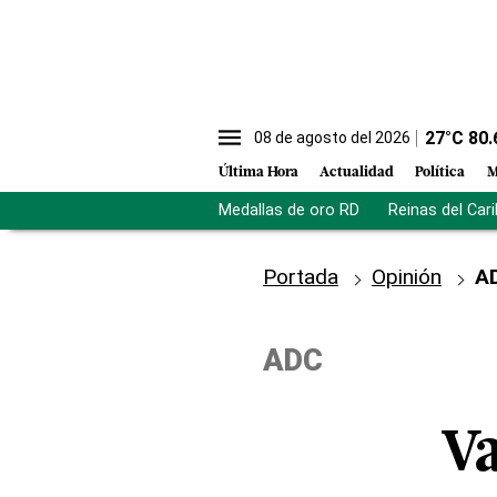
27
°C
80.
08 de agosto del 2026
Última Hora
Actualidad
Política
M
Medallas de oro RD
Reinas del Car
Portada
Opinión
A
ADC
Va