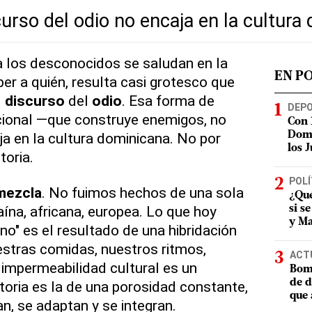
curso del odio no encaja en la cultura
a los desconocidos se saludan en la
EN P
ber a quién, resulta casi grotesco que
l
discurso
del
odio
. Esa forma de
DEP
cional —que construye enemigos, no
Con 
 en la cultura dominicana. No por
Domi
los 
toria.
POLÍ
mezcla
. No fuimos hechos de una sola
¿Qué
aína, africana, europea. Lo que hoy
si s
y Ma
o" es el resultado de una hibridación
uestras comidas, nuestros ritmos,
ACT
 impermeabilidad cultural es un
Bomb
de d
toria es la de una porosidad constante,
que 
an, se adaptan y se integran.