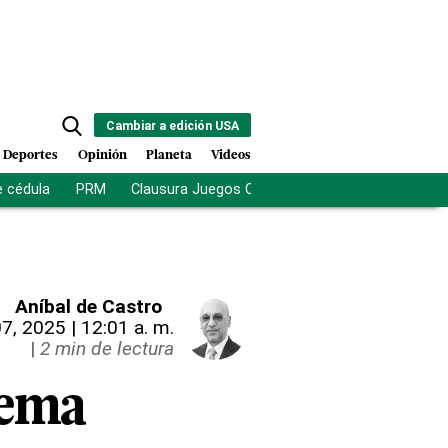
Cambiar a edición USA
Deportes
Opinión
Planeta
Videos
e cédula
PRM
Clausura Juegos Centroamericanos
De la Es
Aníbal de Castro
7, 2025 | 12:01 a. m.
|
2 min de lectura
tema