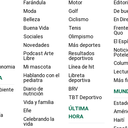
Farándula
Motor
Editor
Moda
Golf
De bue
Belleza
Ciclismo
En Dir
Buena Vida
Tenis
Frente
Quo
Sociales
Olimpismo
El Esp
Novedades
Más deportes
Notici
Podcast Arte
Resultados
Potel
Libre
deportivos
Colum
onomia
Mi mascota
Línea de hit
Lectu
Hablando con el
Libreta
A
pediatra
deportiva
Más f
Diario de
BRV
biente
MUN
nutrición
TBT Deportivo
Vida y familia
Estad
ÚLTIMA
Eñe
Améri
ía
HORA
Celebrando la
Haití
vida