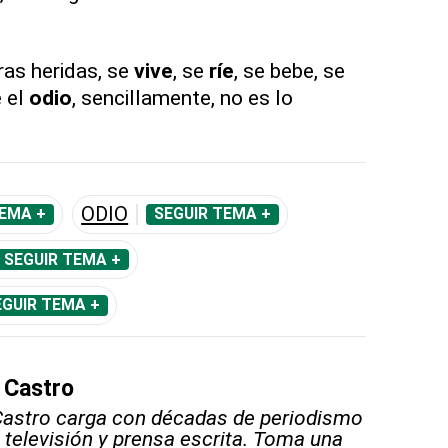
ras heridas, se
vive
, se
ríe
, se bebe, se
e el
odio
, sencillamente, no es lo
ODIO
TEMA +
SEGUIR TEMA +
SEGUIR TEMA +
EGUIR TEMA +
 Castro
Castro carga con décadas de periodismo
, televisión y prensa escrita. Toma una