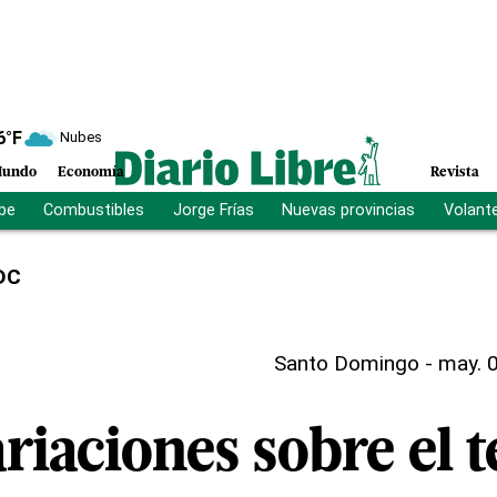
6
°F
Nubes
undo
Economía
Revista
ibe
Combustibles
Jorge Frías
Nuevas provincias
Volant
DC
Santo Domingo
-
may. 0
riaciones sobre el 