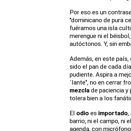
Por eso es un contrase
"dominicano de pura c
fuéramos una isla cultu
merengue ni el béisbol,
autóctonos. Y, sin em
Además, en este país,
sido el pan de cada dí
pudiente. Aspira a mejor
´lante", no en cerrar f
mezcla
de paciencia y 
tolera bien a los fanáti
El
odio
es
importado
,
barrio, ni el campo, ni
agenda, con micrófono,