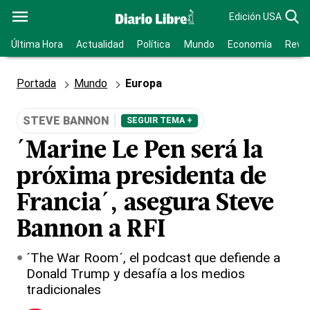
Edición USA
Última Hora
Actualidad
Política
Mundo
Economía
Revis
Portada
Mundo
Europa
STEVE BANNON
SEGUIR TEMA +
´Marine Le Pen será la
próxima presidenta de
Francia´, asegura Steve
Bannon a RFI
´The War Room´, el podcast que defiende a
Donald Trump y desafía a los medios
tradicionales