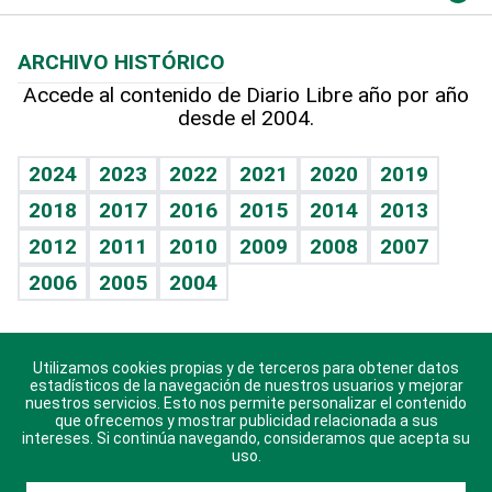
Macroeconomía
Mi mascota
Resultados deportivos
Lecturas
Planeta
Efemérides
ARCHIVO HISTÓRICO
Hablando con el pediatra
Línea de hit
Más firmas
Hecho en casa
Cumpleaños
Accede al contenido de Diario Libre año por año
desde el 2004.
Diario de nutrición
BRV
Mundo gamer
RSS
Vida y familia
TBT Deportivo
Guía del dinero
Horóscopos
2024
2023
2022
2021
2020
2019
Eñe
2018
2017
2016
2015
2014
2013
Crucigramas
2012
2011
2010
2009
2008
2007
Celebrando la vida
2006
2005
2004
Sin complejos
En pocas palabras
Utilizamos cookies propias y de terceros para obtener datos
Descarga nuestras aplicaciones para Android, iOS y
Escuchando al corazón
estadísticos de la navegación de nuestros usuarios y mejorar
sistema Huawei.
nuestros servicios. Esto nos permite personalizar el contenido
que ofrecemos y mostrar publicidad relacionada a sus
Economía Personal
intereses. Si continúa navegando, consideramos que acepta su
uso.
Consulta Libre