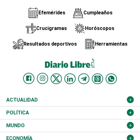
Efemérides
Cumpleaños
Crucigramas
Horóscopos
Resultados deportivos
Herramientas
ACTUALIDAD
Nacional
POLÍTICA
Ciudad
Partidos
MUNDO
Educación
JCE
Estados Unidos
ECONOMÍA